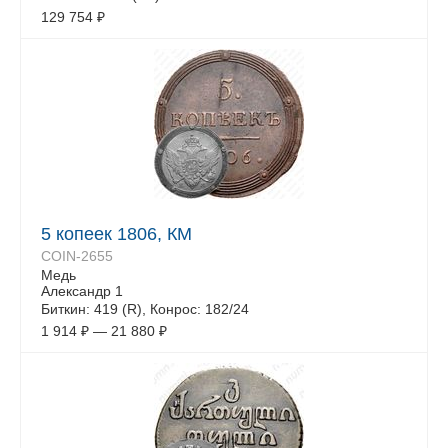
129 754
₽
5 копеек 1806, КМ
COIN-2655
Медь
Александр 1
Биткин: 419 (R), Конрос: 182/24
1 914
₽
—
21 880
₽