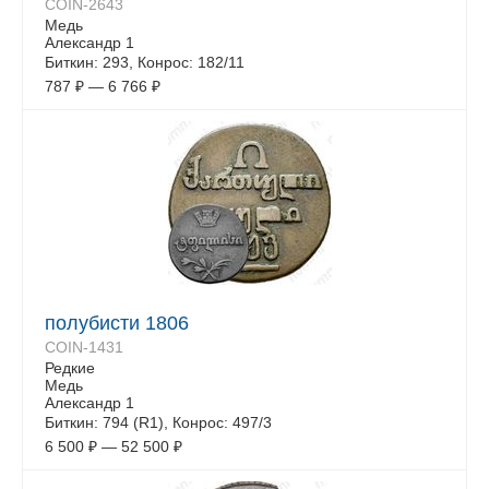
COIN-2643
Медь
Александр 1
Биткин: 293, Конрос: 182/11
787
₽
—
6 766
₽
полубисти 1806
COIN-1431
Редкие
Медь
Александр 1
Биткин: 794 (R1), Конрос: 497/3
6 500
₽
—
52 500
₽