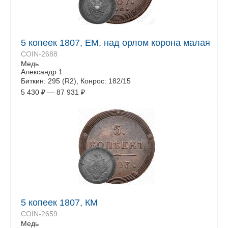
5 копеек 1807, ЕМ, над орлом корона малая
COIN-2688
Медь
Александр 1
Биткин: 295 (R2), Конрос: 182/15
5 430
₽
—
87 931
₽
5 копеек 1807, КМ
COIN-2659
Медь