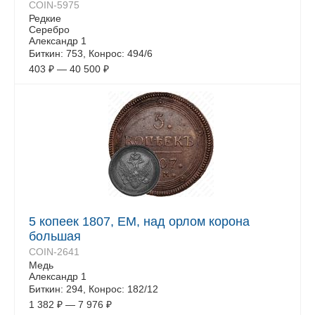
COIN-5975
Редкие
Серебро
Александр 1
Биткин: 753, Конрос: 494/6
403
₽
—
40 500
₽
5 копеек 1807, ЕМ, над орлом корона
большая
COIN-2641
Медь
Александр 1
Биткин: 294, Конрос: 182/12
1 382
₽
—
7 976
₽