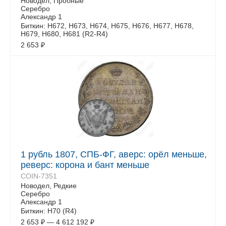
Новодел, Пробные
Серебро
Александр 1
Биткин: Н672, Н673, Н674, Н675, Н676, Н677, Н678,
Н679, Н680, Н681 (R2-R4)
2 653
₽
1 рубль 1807, СПБ-ФГ, аверс: орёл меньше,
реверс: корона и бант меньше
COIN-7351
Новодел, Редкие
Серебро
Александр 1
Биткин: Н70 (R4)
2 653
₽
—
4 612 192
₽