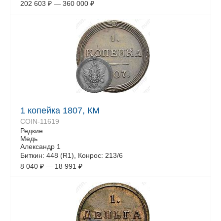
202 603
₽
—
360 000
₽
1 копейка 1807, КМ
COIN-11619
Редкие
Медь
Александр 1
Биткин: 448 (R1), Конрос: 213/6
8 040
₽
—
18 991
₽