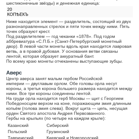
шестиконечные звёзды) и денежная единица:
20
КОПѢЕКЪ
Ниже находится элемент — разделитель, состоящий из двух
разнонаправленных стрелок и пяти точек между ними. Пять
точек образуют крест.
Под разделителем — год чеканки «1878». Под годом
аббревиатура «С.П.Б.» (Санкт-Петербургский монетный
двор). В левой части монеты вдоль края находится лавровая
ветвь, а в правой дубовая. У основания ветви связаны
лентой, которая образует аккуратный бант.
По всему краю монеты отчеканены выступающие зубцы.
Аверс
Центр аверса занят малым гербом Российской
империи — двуглавым орлом. Обе головы орла несут
короны, а третья корона большего размера находится между
ними. Все три короны соединены лентой.
На груди орла находится герб Москвы — щит с Георгием
Победоносцем верхом на коне, поражающим змия длинным
копьём (голова змия слева). Вокруг щита — цепь, несущая
орден Святого апостола Андрея Первозванного.
Гербы на крыльях (по четыре на каждом крыле):
Казанский
Сибирский
Польский
Грузинский
Таврический
Киевский и Новгородский