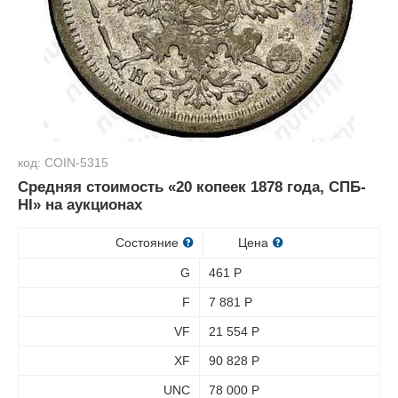
код: COIN-5315
Средняя стоимость «20 копеек 1878 года, СПБ-
HI» на аукционах
Состояние
Цена
G
461
Р
F
7 881
Р
VF
21 554
Р
XF
90 828
Р
UNC
78 000
Р