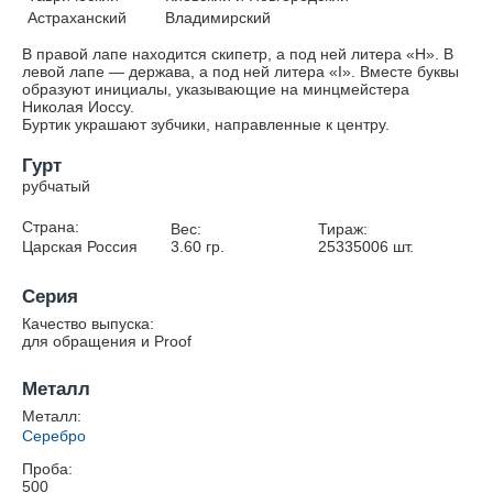
Астраханский
Владимирский
В правой лапе находится скипетр, а под ней литера «Н». В
левой лапе — держава, а под ней литера «I». Вместе буквы
образуют инициалы, указывающие на минцмейстера
Николая Иоссу.
Буртик украшают зубчики, направленные к центру.
Гурт
рубчатый
Страна:
Вес:
Тираж:
Царская Россия
3.60
гр.
25335006
шт.
Серия
Качество выпуска:
для обращения и Proof
Металл
Металл:
Серебро
Проба:
500