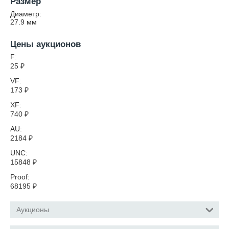
Размер
Диаметр:
27.9
мм
Цены аукционов
F:
25
₽
VF:
173
₽
XF:
740
₽
AU:
2184
₽
UNC:
15848
₽
Proof:
68195
₽
Аукционы