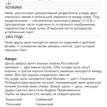
⋆3⋆
КОПѢЙКИ
Ниже, расположен декоративный разделитель в виде двух
изогнутых линий и небольшой окружности между ними. Под
разделителем — обозначение монетного двора «С.П.Б.».
Центральная часть отделена от остального изображения,
окружностью в виде точек. В верхней части полукругом
углубленный текст:
1903 ГОДА
Ниже вдоль края находится венок из лавровой и дубовой
ветвей. У основания ветви связаны лентой, узел которой
образует бант.
Аверс
Центр аверса занят малым гербом Российской
империи — двуглавым орлом. Обе головы орла несут
короны, а третья корона большего размера находится между
ними. Все три короны соединены лентой.
На груди орла находится герб Москвы — щит с Георгием
Победоносцем верхом на коне, поражающим змия длинным
копьём (голова змия слева). Вокруг щита — цепь, несущая
орден Святого апостола Андрея Первозванного.
Гербы на крыльях (по четыре на каждом крыле):
Казанский
Сибирский
Польский
Грузинский