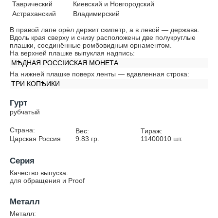
Таврический
Киевский и Новгородский
Астраханский
Владимирский
В правой лапе орёл держит скипетр, а в левой — держава.
Вдоль края сверху и снизу расположены две полукруглые
плашки, соединённые ромбовидным орнаментом.
На верхней плашке выпуклая надпись:
МѢДНАЯ РОССIИСКАЯ МОНЕТА
На нижней плашке поверх ленты — вдавленная строка:
ТРИ КОПѢИКИ
Гурт
рубчатый
Страна:
Вес:
Тираж:
Царская Россия
9.83
гр.
11400010
шт.
Серия
Качество выпуска:
для обращения и Proof
Металл
Металл: