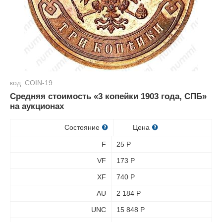
код: COIN-19
Средняя стоимость «3 копейки 1903 года, СПБ»
на аукционах
Состояние
Цена
F
25
Р
VF
173
Р
XF
740
Р
AU
2 184
Р
UNC
15 848
Р