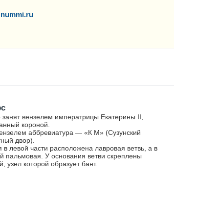
nummi.ru
рс
 занят вензелем императрицы Екатерины II,
анный короной.
ензелем аббревиатура — «К М» (Сузунский
ный двор).
я в левой части расположена лавровая ветвь, а в
й пальмовая. У основания ветви скреплены
й, узел которой образует бант.