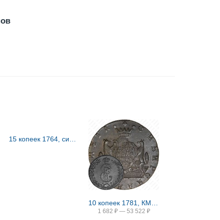
нов
15 копеек 1764, сибирские, портрет на лицевой стороне
10 копеек 1781, КМ, сибирская монета
1 682
₽
—
53 522
₽