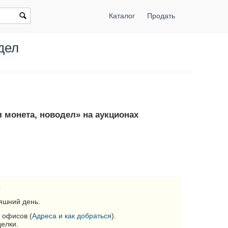
Каталог
Продать
дел
я монета, новодел» на аукционах
л
яшний день.
 офисов (
Адреса и как добраться
).
делки.