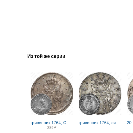
Из той же серии
гривенник 1764, СПБ-TI, сибирские, портрет на лицевой стороне
гривенник 1764, сибирские, вензель на лицевой стороне
289
₽