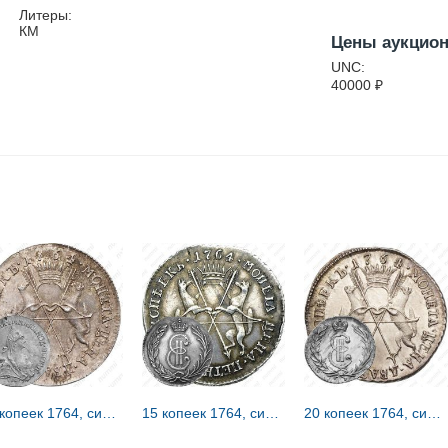
Литеры:
КМ
Цены аукцио
UNC:
40000
₽
20 копеек 1764, сибирские, портрет на лицевой стороне
15 копеек 1764, сибирские, вензель на лицевой стороне
20 копеек 1764, сибирские, вензель на лицевой стороне