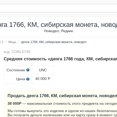
нга 1766, КМ, сибирская монета, ново
Новодел, Редкие
 2
/
Медь
/
денга 1766, КМ, сибирская монета, новодел
код: COIN-5739
Средняя стоимость «денга 1766 года, КМ, сибирска
Состояние
UNC
40 000
Р
Цена
Продать денга 1766, КМ, сибирская монета, новоде
38 000
Р
— максимальная стоимость этого предмета на сегодн
Мы готовы выкупить это изделие в одном из наших безопасных
Вы получите деньги наличными или на карту сразу в момент с