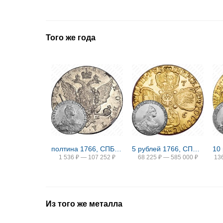
Того же года
полтина 1766, СПБ-TI-АШ
5 рублей 1766, СПБ-TI, портрет уже
1 536
₽
—
107 252
₽
68 225
₽
—
585 000
₽
13
Из того же металла