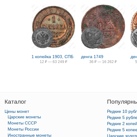
1 копейка 1903, СПБ
денга 1749
де
12
₽
—
63 249
₽
36
₽
—
16 262
₽
Каталог
Популярны
Цены монет
Редкие 10 руб
Царские монеты
Редкие 5 рубл
Монеты СССР
Редкие 2 копе
Монеты России
Редкие 5 копе
Иностранные монеты
Царские золо