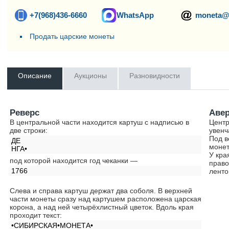
+7(968)436-6660
WhatsApp
moneta@
Продать царские монеты
Описание
Аукционы
Разновидности
Реверс
Аве
В центральной части находится картуш с надписью в
Центр
две строки:
увенч
Под в
ДЕ
монет
НГА•
У кра
под которой находится год чеканки —
право
1766
ленто
Слева и справа картуш держат два соболя. В верхней
части монеты сразу над картушем расположена царская
корона, а над ней четырёхлистный цветок. Вдоль края
проходит текст:
•СИБИРСКАЯ•МОНЕТА•