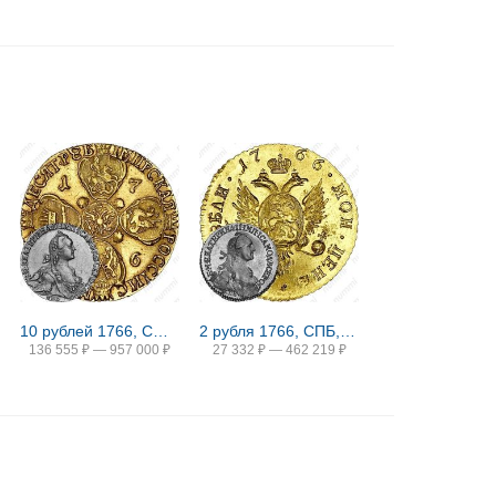
10 рублей 1766, СПБ-TI, портрет шире (портрет грубого рисунка), буква "П" в обозначении монетного двора перевёрнута
2 рубля 1766, СПБ, Новодел
136 555
₽
—
957 000
₽
27 332
₽
—
462 219
₽