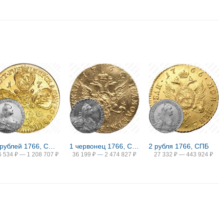
10 рублей 1766, СПБ-TI, портрет уже
1 червонец 1766, СПБ-TI
2 рубля 1766, СПБ
6 534
₽
—
1 208 707
₽
36 199
₽
—
2 474 827
₽
27 332
₽
—
443 924
₽