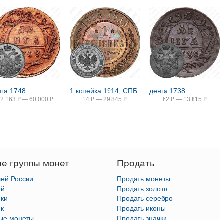
нга 1748
1 копейка 1914, СПБ
денга 1738
52 163
₽
—
60 000
₽
14
₽
—
29 845
₽
62
₽
—
13 815
₽
е группы монет
Продать
лей России
Продать монеты
ей
Продать золото
йки
Продать серебро
ек
Продать иконы
тые монеты
Продать значки