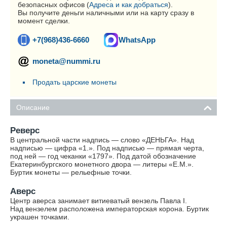
безопасных офисов (
Адреса и как добраться
).
Вы получите деньги наличными или на карту сразу в
момент сделки.
+7(968)436-6660
WhatsApp
moneta@nummi.ru
Продать царские монеты
Описание
Реверс
В центральной части надпись — слово «ДЕНЬГА». Над
надписью — цифра «1.». Под надписью — прямая черта,
под ней — год чеканки «1797». Под датой обозначение
Екатеринбургского монетного двора — литеры «Е.М.».
Буртик монеты — рельефные точки.
Аверс
Центр аверса занимает витиеватый вензель Павла I.
Над вензелем расположена императорская корона. Буртик
украшен точками.