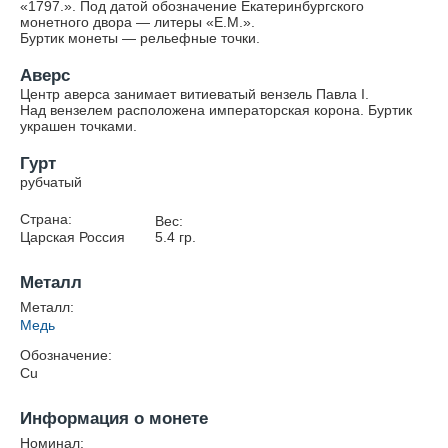
«1797.». Под датой обозначение Екатеринбургского
монетного двора — литеры «Е.М.».
Буртик монеты — рельефные точки.
Аверс
Центр аверса занимает витиеватый вензель Павла I.
Над вензелем расположена императорская корона. Буртик
украшен точками.
Гурт
рубчатый
Страна:
Вес:
Царская Россия
5.4
гр.
Металл
Металл:
Медь
Обозначение:
Cu
Информация о монете
Номинал: