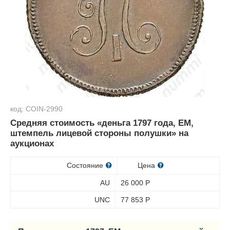
код: COIN-2990
Средняя стоимость «деньга 1797 года, ЕМ,
штемпель лицевой стороны полушки» на
аукционах
Состояние
Цена
AU
26 000
Р
UNC
77 853
Р