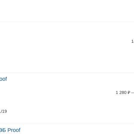
1
oof
1 280
₽
1/19
ЭБ Proof