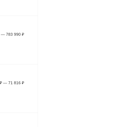
—
783 990
₽
₽
—
71 816
₽