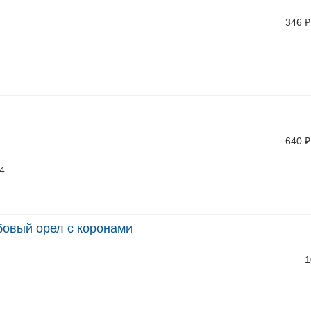
346
₽
640
₽
/4
рбовый орел с коронами
1