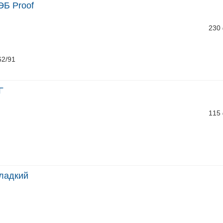
ЭБ Proof
230
62/91
Г
115
гладкий