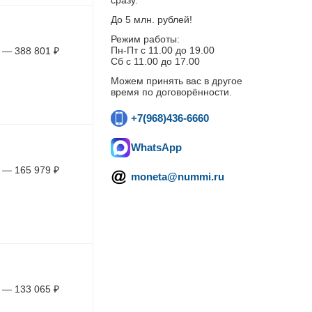
сразу.
До 5 млн. рублей!
Режим работы:
Пн-Пт c 11.00 до 19.00
—
388 801
₽
Сб с 11.00 до 17.00
Можем принять вас в другое
время по договорённости.
+7(968)436-6660
WhatsApp
—
165 979
₽
moneta@nummi.ru
—
133 065
₽