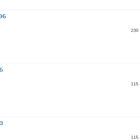
-ЭБ
230
ЭБ
115
ФЗ
115