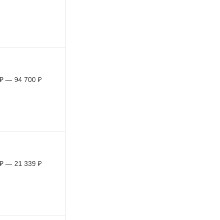
₽
—
94 700
₽
₽
—
21 339
₽