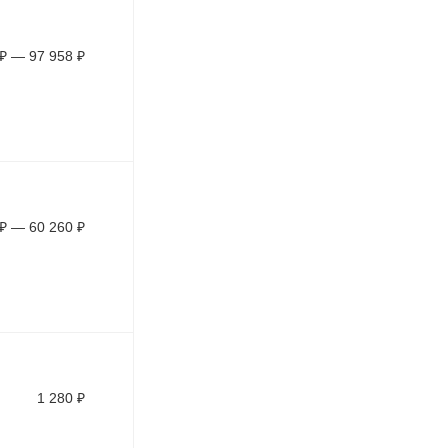
₽
—
97 958
₽
₽
—
60 260
₽
1 280
₽