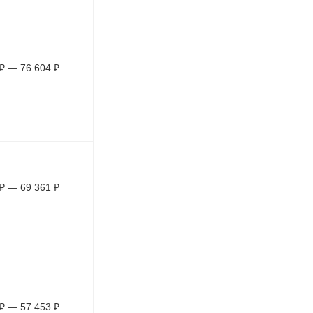
₽
—
76 604
₽
₽
—
69 361
₽
₽
—
57 453
₽