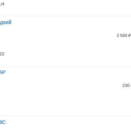
1/4
адкий
2 560
₽
/22
-АР
230
-ВС