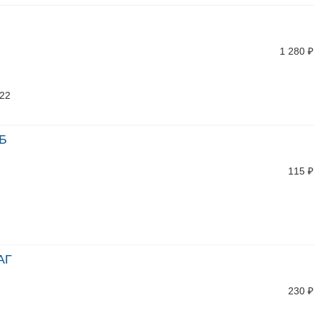
1 280
₽
/22
ЭБ
115
₽
АГ
230
₽