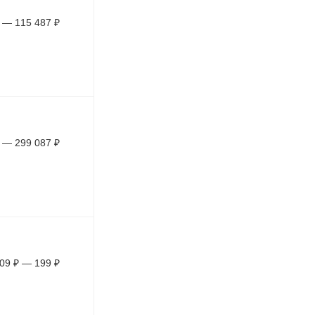
—
115 487
₽
—
299 087
₽
09
₽
—
199
₽