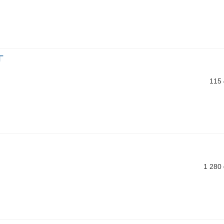
Г
115
1 280