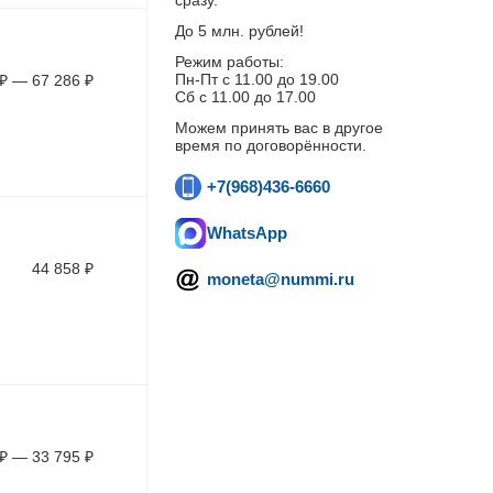
сразу.
До 5 млн. рублей!
Режим работы:
Пн-Пт c 11.00 до 19.00
₽
—
67 286
₽
Сб с 11.00 до 17.00
Можем принять вас в другое
время по договорённости.
+7(968)436-6660
WhatsApp
44 858
₽
moneta@nummi.ru
₽
—
33 795
₽