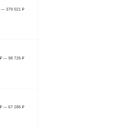
—
379 021
₽
₽
—
98 726
₽
₽
—
67 286
₽