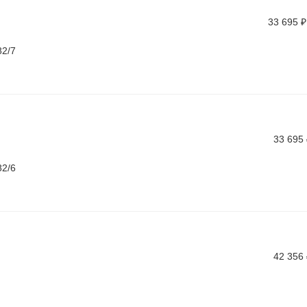
33 695
₽
82/7
33 695
82/6
42 356