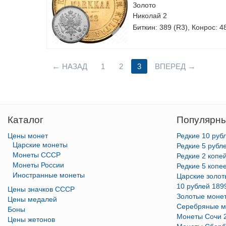
Золото
Николай 2
Биткин: 389 (R3), Конрос: 4
НАЗАД
1
2
3
ВПЕРЕД
Каталог
Популярны
Цены монет
Редкие 10 руб
Царские монеты
Редкие 5 рубл
Монеты СССР
Редкие 2 копе
Монеты России
Редкие 5 копе
Иностранные монеты
Царские золо
10 рублей 189
Цены значков СССР
Золотые моне
Цены медалей
Серебряные м
Боны
Монеты Сочи 
Цены жетонов