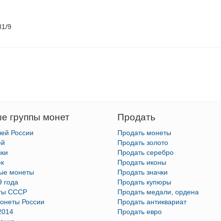
81/9
е группы монет
Продать
лей России
Продать монеты
ей
Продать золото
йки
Продать серебро
ек
Продать иконы
тые монеты
Продать значки
9 года
Продать купюры
ты СССР
Продать медали, ордена
онеты России
Продать антиквариат
2014
Продать евро