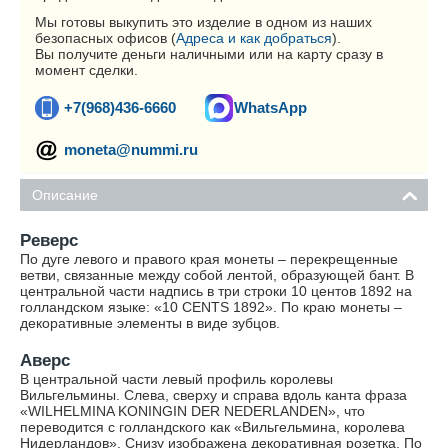
Мы готовы выкупить это изделие в одном из наших
безопасных офисов (
Адреса и как добраться
).
Вы получите деньги наличными или на карту сразу в
момент сделки.
+7(968)436-6660
WhatsApp
moneta@nummi.ru
Описание
Реверс
По дуге левого и правого края монеты – перекрещенные
ветви, связанные между собой лентой, образующей бант. В
центральной части надпись в три строки 10 центов 1892 на
голландском языке: «10 CENTS 1892». По краю монеты –
декоративные элементы в виде зубцов.
Аверс
В центральной части левый профиль королевы
Вильгельмины. Слева, сверху и справа вдоль канта фраза
«WILHELMINA KONINGIN DER NEDERLANDEN», что
переводится с голландского как «Вильгельмина, королева
Нидерландов». Снизу изображена декоративная розетка. По