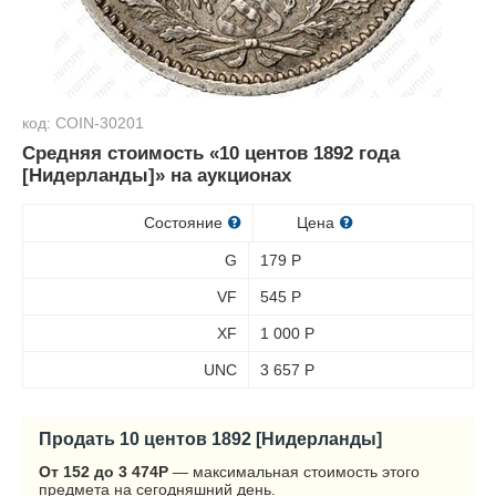
код: COIN-30201
Средняя стоимость «10 центов 1892 года
[Нидерланды]» на аукционах
Состояние
Цена
G
179
Р
VF
545
Р
XF
1 000
Р
UNC
3 657
Р
Продать 10 центов 1892 [Нидерланды]
От 152 до 3 474
Р
— максимальная стоимость этого
предмета на сегодняшний день.