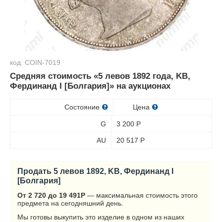
код: COIN-7019
Средняя стоимость «5 левов 1892 года, KB,
Фердинанд I [Болгария]» на аукционах
Состояние
Цена
G
3 200
Р
AU
20 517
Р
Продать 5 левов 1892, KB, Фердинанд I
[Болгария]
От 2 720 до 19 491
Р
— максимальная стоимость этого
предмета на сегодняшний день.
Мы готовы выкупить это изделие в одном из наших