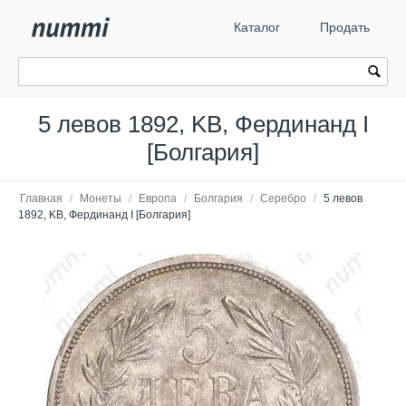
Каталог
Продать
5 левов 1892, KB, Фердинанд I
[Болгария]
Главная
/
Монеты
/
Европа
/
Болгария
/
Серебро
/
5 левов
1892, KB, Фердинанд I [Болгария]