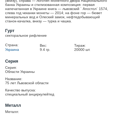
(внизу), справа — логотип Монетного двора Национального
банка Украины и стилизованная композиция: первая
напечатанная в Украине книга — львовский ` Апостол` 1574,
слева год чеканки монеты — 2014; на фоне гор — бювет
минеральных вод и Олеский замок, нефтедобывающий
станок-качалка, внизу — турка и чашка.
Гурт
секторальное рифление
Страна:
Вес:
Тираж:
Украина
9.4
гр.
20000
шт.
Серия
Серия:
Области Украины
Название:
75 лет Львовской области
Качество выпуска:
специальный анциркулейтед
Металл
Металл: