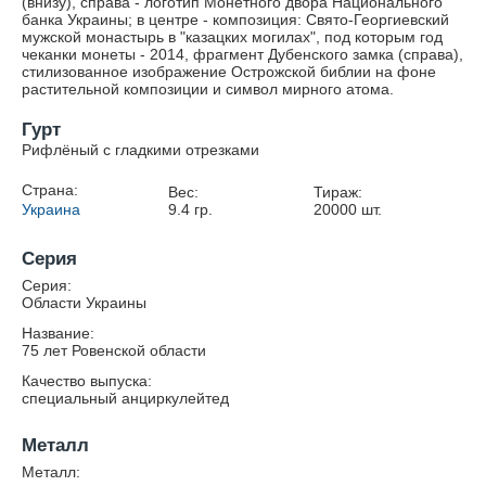
(внизу), справа - логотип Монетного двора Национального
банка Украины; в центре - композиция: Свято-Георгиевский
мужской монастырь в "казацких могилах", под которым год
чеканки монеты - 2014, фрагмент Дубенского замка (справа),
стилизованное изображение Острожской библии на фоне
растительной композиции и символ мирного атома.
Гурт
Рифлёный с гладкими отрезками
Страна:
Вес:
Тираж:
Украина
9.4
гр.
20000
шт.
Серия
Серия:
Области Украины
Название:
75 лет Ровенской области
Качество выпуска:
специальный анциркулейтед
Металл
Металл: