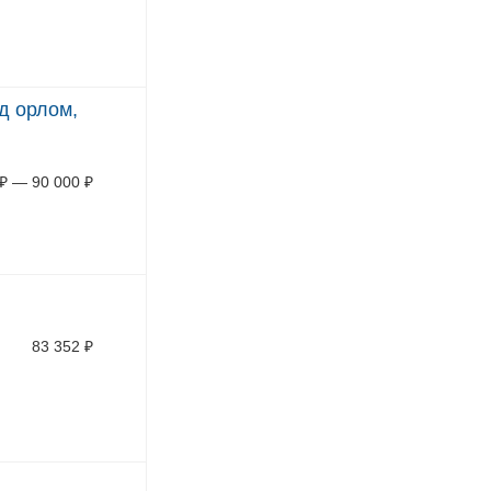
од орлом,
₽
—
90 000
₽
83 352
₽