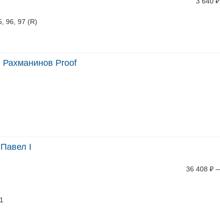
3 640
₽
5, 96, 97 (R)
 Рахманинов Proof
 Павел I
36 408
₽
/1