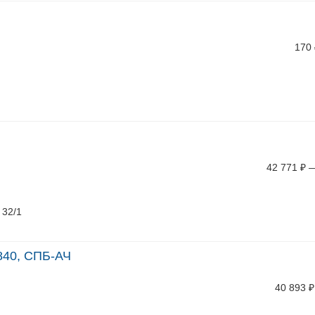
170
42 771
₽
 32/1
1840, СПБ-АЧ
40 893
₽