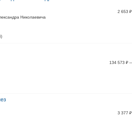
2 653
₽
лександра Николаевича
4)
134 573
₽
нез
3 377
₽