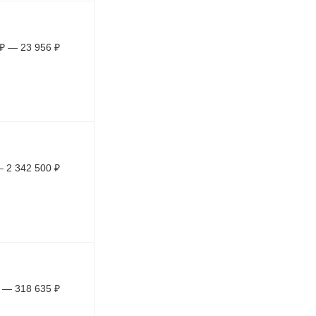
₽
—
23 956
₽
—
2 342 500
₽
—
318 635
₽