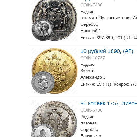
COIN-7486
Редкие
в память бракосочетания А
Серебро
Николай 1
Биткин: 897-899, 901 (R1-R
10 рублей 1890, (АГ)
COIN-10737
Редкие
Золото
Александр 3
Биткин: 19 (R1), Конрос: 7/5
96 копеек 1757, ливо
COIN-6790
Редкие
ливонез
Серебро
Елизавета