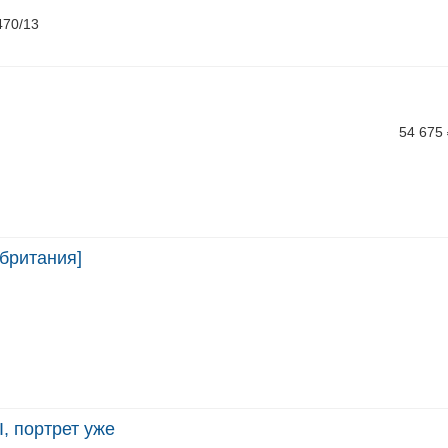
470/13
54 675
британия]
I, портрет уже