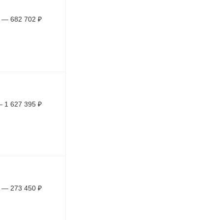
—
682 702
₽
—
1 627 395
₽
—
273 450
₽