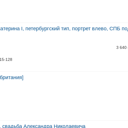
атерина I, петербургский тип, портрет влево, СПБ п
3 640
115-128
британия]
Г, свадьба Александра Николаевича