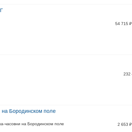
АГ
54 715
₽
232
я на Бородинском поле
ка-часовни на Бородинском поле
2 653
₽