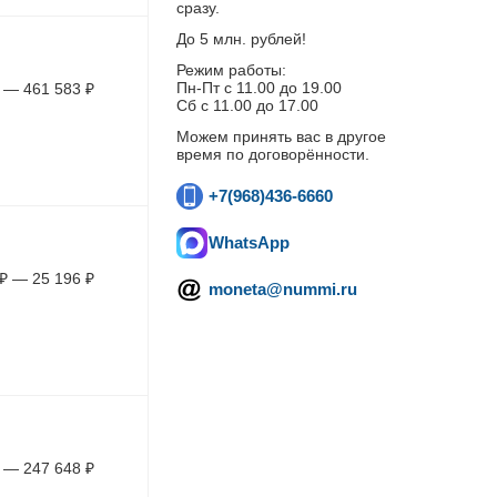
сразу.
До 5 млн. рублей!
Режим работы:
Пн-Пт c 11.00 до 19.00
—
461 583
₽
Сб с 11.00 до 17.00
Можем принять вас в другое
время по договорённости.
+7(968)436-6660
WhatsApp
₽
—
25 196
₽
moneta@nummi.ru
—
247 648
₽