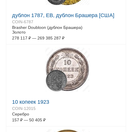
дублон 1787, EB, дублон Брашера [США]
COIN-6787
Brasher Doubloon (дублон Брашера)
Золото
278 117
₽
—
269 385 287
₽
10 копеек 1923
COIN-12015
Серебро
157
₽
—
50 405
₽