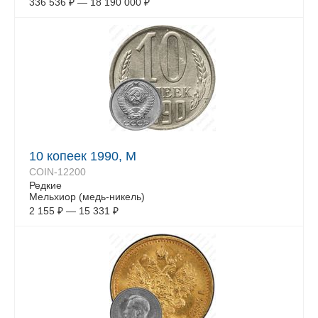
336 536
₽
—
18 190 000
₽
10 копеек 1990, М
COIN-12200
Редкие
Мельхиор (медь-никель)
2 155
₽
—
15 331
₽