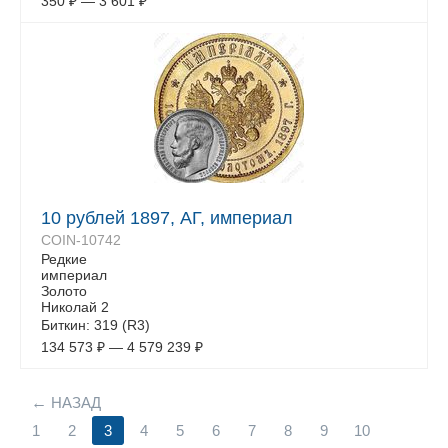
350
₽
—
3 601
₽
10 рублей 1897, АГ, империал
COIN-10742
Редкие
империал
Золото
Николай 2
Биткин: 319 (R3)
134 573
₽
—
4 579 239
₽
НАЗАД
1
2
3
4
5
6
7
8
9
10