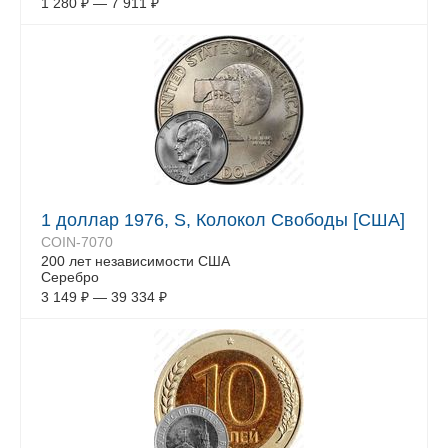
1 280
₽
—
7 911
₽
1 доллар 1976, S, Колокол Свободы [США]
COIN-7070
200 лет независимости США
Серебро
3 149
₽
—
39 334
₽