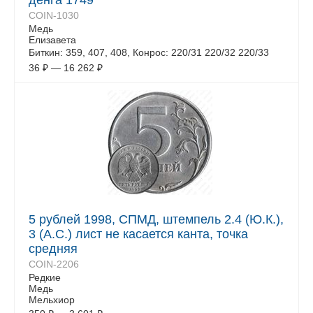
денга 1749
COIN-1030
Медь
Елизавета
Биткин: 359, 407, 408, Конрос: 220/31 220/32 220/33
36
₽
—
16 262
₽
5 рублей 1998, СПМД, штемпель 2.4 (Ю.К.),
3 (А.С.) лист не касается канта, точка
средняя
COIN-2206
Редкие
Медь
Мельхиор