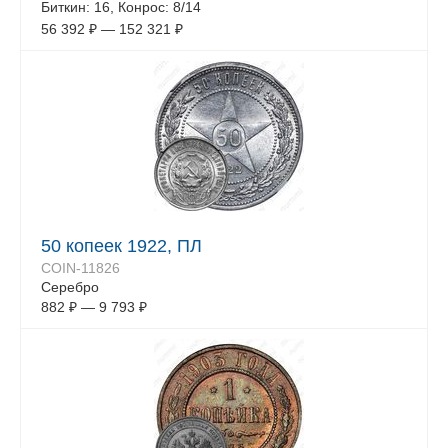
Биткин: 16, Конрос: 8/14
56 392
₽
—
152 321
₽
50 копеек 1922, ПЛ
COIN-11826
Серебро
882
₽
—
9 793
₽