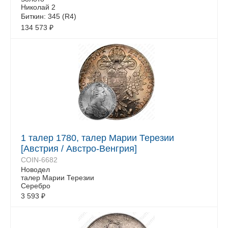
Николай 2
Биткин: 345 (R4)
134 573
₽
1 талер 1780, талер Марии Терезии
[Австрия / Австро-Венгрия]
COIN-6682
Новодел
талер Марии Терезии
Серебро
3 593
₽