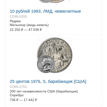
10 рублей 1993, ЛМД, немагнитные
COIN-5255
Редкие
Мельхиор (медь-никель)
22 250
₽
—
47 039
₽
25 центов 1976, S, барабанщик [США]
COIN-2751
200 лет независимости США (барабанщик)
Серебро
736
₽
—
17 442
₽