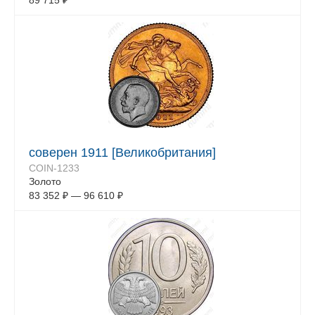
89 715
₽
соверен 1911 [Великобритания]
COIN-1233
Золото
83 352
₽
—
96 610
₽