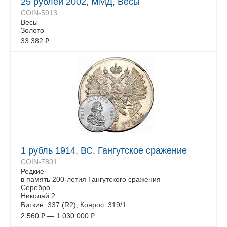
25 рублей 2002, ММД, Весы
COIN-5913
Весы
Золото
33 382
₽
1 рубль 1914, ВС, Гангутское сражение
COIN-7801
Редкие
в память 200-летия Гангутского сражения
Серебро
Николай 2
Биткин: 337 (R2), Конрос: 319/1
2 560
₽
—
1 030 000
₽