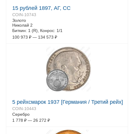
15 рублей 1897, АГ, СС
COIN-10743
Золото
Николай 2
Биткин: 1 (R), Конрос: 1/1
100 973
₽
—
134 573
₽
5 рейхсмарок 1937 [Германия / Третий рейх]
COIN-10443
Серебро
1 778
₽
—
26 272
₽