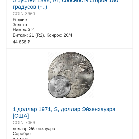
5 рублей 1898, АГ, соосность сторон 180
градусов (↑↓)
COIN-3960
Редкие
Золото
Николай 2
Биткин: 21 (R2), Конрос: 20/4
44 858
₽
1 доллар 1971, S, доллар Эйзенхауэра
[США]
COIN-7069
доллар Эйзенхауэра
Серебро