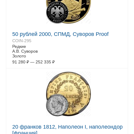
50 рублей 2000, СПМД, Суворов Proof
COIN-295
Редкие
А.В. Суворов
Золото
91 280
₽
—
252 335
₽
20 франков 1812, Наполеон I, наполеондор
[Франция]