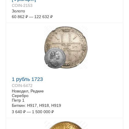
COIN-2153
Золото
60 862
₽
—
122 632
₽
1 рубль 1723
COIN-6472
Новодел, Редкие
Серебро
Петр 1
Биткин: Н917, Н918, Н919
3 640
₽
—
1 500 000
₽