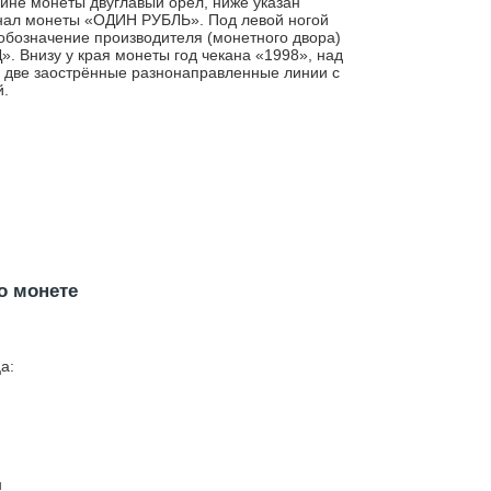
ине монеты двуглавый орел, ниже указан
ал монеты «ОДИН РУБЛЬ». Под левой ногой
обозначение производителя (монетного двора)
. Внизу у края монеты год чекана «1998», над
 две заострённые разнонаправленные линии с
й.
о монете
а:
н