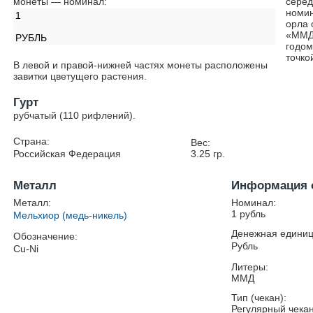
монеты — номинал:
серед
номин
1
орла 
«ММД»
РУБЛЬ
годом
точко
В левой и правой-нижней частях монеты расположены
завитки цветущего растения.
Гурт
рубчатый (110 рифлений).
Страна:
Вес:
Российская Федерация
3.25
гр.
Металл
Информация 
Металл:
Номинал:
1 рубль
Мельхиор (медь-никель)
Денежная единиц
Обозначение:
Рубль
Cu-Ni
Литеры:
ММД
Тип (чекан):
Регулярный чека