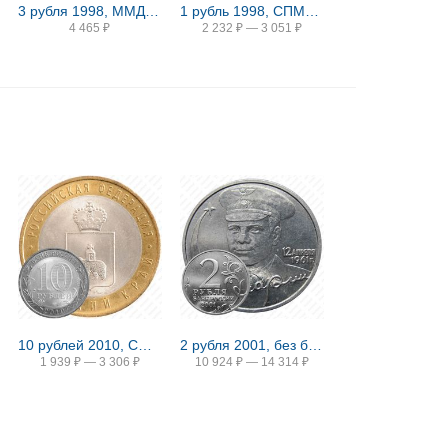
3 рубля 1998, ММД, права человека Proof
1 рубль 1998, СПМД, сцинк Proof
4 465
₽
2 232
₽
—
3 051
₽
10 рублей 2010, СПМД, Пермский край
2 рубля 2001, без букв
1 939
₽
—
3 306
₽
10 924
₽
—
14 314
₽