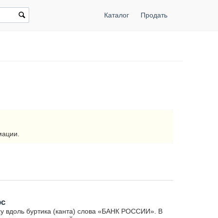
Каталог
Продать
мации.
рс
у вдоль буртика (канта) слова «БАНК РОССИИ». В