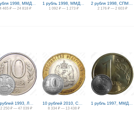
3 рубля 1998, ММД, монастырь Proof
1 рубль 1998, ММД, Всемирные юношеские игры, гимнастика
2 рубля 1998, СПМД, богатыри Proof
4 465
₽
—
24 818
₽
1 092
₽
—
1 273
₽
2 176
₽
—
2 603
₽
10 рублей 1993, ЛМД, немагнитные
10 рублей 2010, СПМД, ЯНАО
1 рубль 1997, ММД, широкий кант
22 250
₽
—
47 039
₽
8 334
₽
—
13 438
₽