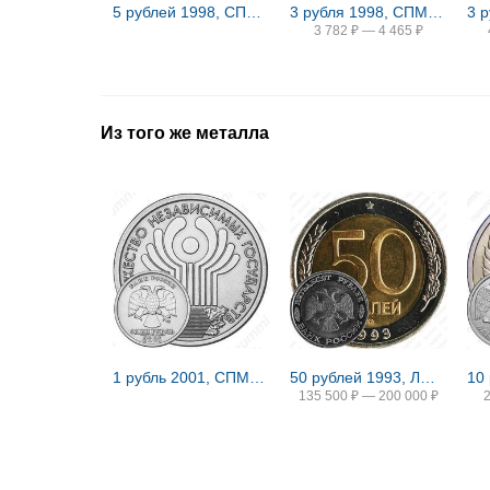
5 рублей 1998, СПМД, штемпель 2.4 (Ю.К.), 3 (А.С.) лист не касается канта, точка средняя
3 рубля 1998, СПМД, пустынь Proof
3 782
₽
—
4 465
₽
Из того же металла
1 рубль 2001, СПМД, СНГ
50 рублей 1993, ЛМД, биметаллические
135 500
₽
—
200 000
₽