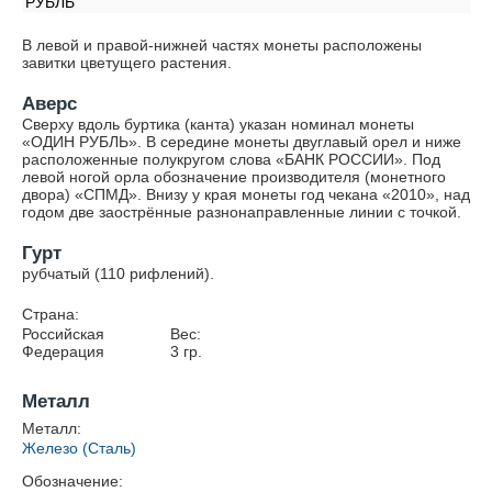
РУБЛЬ
В левой и правой-нижней частях монеты расположены
завитки цветущего растения.
Аверс
Сверху вдоль буртика (канта) указан номинал монеты
«ОДИН РУБЛЬ». В середине монеты двуглавый орел и ниже
расположенные полукругом слова «БАНК РОССИИ». Под
левой ногой орла обозначение производителя (монетного
двора) «СПМД». Внизу у края монеты год чекана «2010», над
годом две заострённые разнонаправленные линии с точкой.
Гурт
рубчатый (110 рифлений).
Страна:
Российская
Вес:
Федерация
3
гр.
Металл
Металл:
Железо (Сталь)
Обозначение: