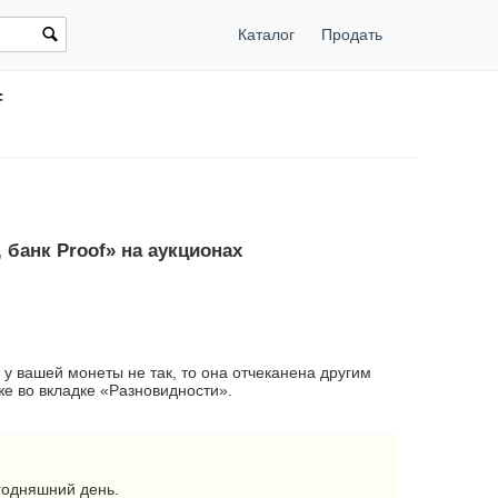
Каталог
Продать
f
 банк Proof» на аукционах
 у вашей монеты не так, то она отчеканена другим
е во вкладке «Разновидности».
годняшний день.