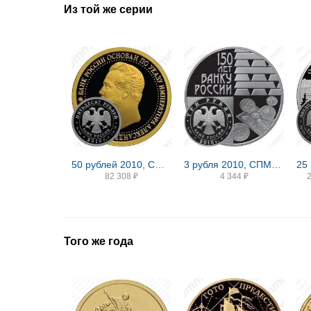
Из той же серии
50 рублей 2010, СПМД, банк Proof
3 рубля 2010, СПМД, банк Proof
82 308
₽
4 344
₽
Того же года