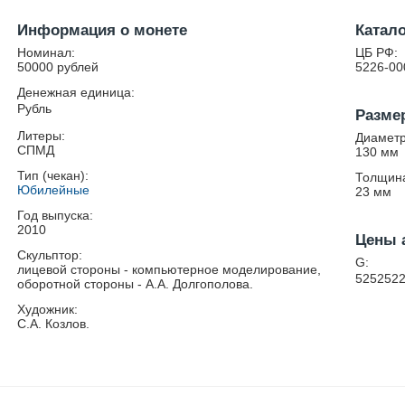
Информация о монете
Катал
Номинал:
ЦБ РФ:
50000 рублей
5226-00
Денежная единица:
Рубль
Разме
Литеры:
Диаметр
СПМД
130
мм
Тип (чекан):
Толщин
Юбилейные
23
мм
Год выпуска:
2010
Цены 
Скульптор:
G:
лицевой стороны - компьютерное моделирование,
525252
оборотной стороны - А.А. Долгополова.
Художник:
С.А. Козлов.