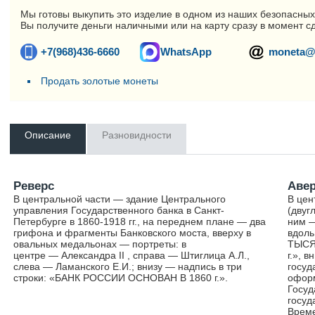
Мы готовы выкупить это изделие в одном из наших безопасных
Вы получите деньги наличными или на карту сразу в момент с
+7(968)436-6660
WhatsApp
moneta@
Продать золотые монеты
Описание
Разновидности
Реверс
Аве
В центральной части — здание Центрального
В цен
управления Государственного банка в Санкт-
(двуг
Петербурге в 1860-1918 гг., на переднем плане — два
ним —
грифона и фрагменты Банковского моста, вверху в
вдоль
овальных медальонах — портреты: в
ТЫСЯЧ
центре — Александра II , справа — Штиглица А.Л.,
г.», 
слева — Ламанского Е.И.; внизу — надпись в три
госуд
строки: «БАНК РОССИИ ОСНОВАН В 1860 г.».
оформ
Госуд
госуд
Време