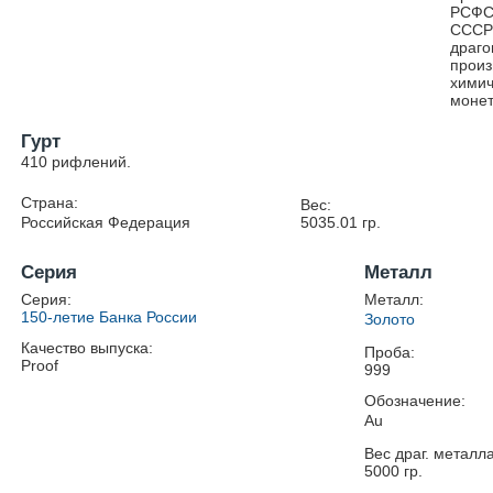
РСФСР
СССР;
драго
произ
химич
моне
Гурт
410 рифлений.
Страна:
Вес:
Российская Федерация
5035.01
гр.
Серия
Металл
Серия:
Металл:
150-летие Банка России
Золото
Качество выпуска:
Проба:
Proof
999
Обозначение:
Au
Вес драг. металла
5000
гр.