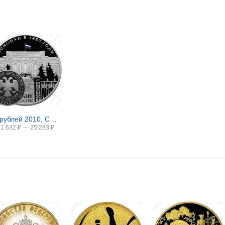
25 рублей 2010, СПМД, банк Proof
21 632
₽
—
25 283
₽