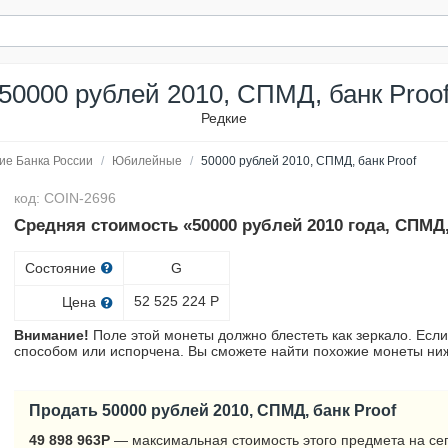
50000 рублей 2010, СПМД, банк Proo
Редкие
ие Банка России
/
Юбилейные
/
50000 рублей 2010, СПМД, банк Proof
код: COIN-2696
Средняя стоимость «50000 рублей 2010 года, СПМД,
Состояние
G
52 525 224
Р
Цена
Внимание!
Поле этой монеты должно блестеть как зеркало. Если
способом или испорчена. Вы сможете найти похожие монеты ниж
Продать 50000 рублей 2010, СПМД, банк Proof
49 898 963
Р
— максимальная стоимость этого предмета на се