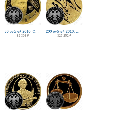
50 рублей 2010, СПМД, Чехов Proof
200 рублей 2010, ММД, двоеборье Proof
82 308
₽
327 252
₽