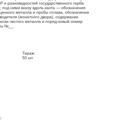
 и разновидностей государственного герба
 под ними внизу вдоль канта — обозначения
ценного металла и пробы сплава, обозначение
водителя (монетного двора), содержание
ески чистого металла и поряд-ковый номер
ты №__.
Тираж:
50
шт.
: