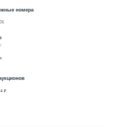
ожные номера
01
р
:
а:
аукционов
24
₽