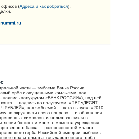
 офисов (
Адреса и как добраться
).
делки.
nummi.ru
рс
тральной части — эмблема Банка России
лавый орёл с опущенными крыль-ями, под
 надпись полукругом «БАНК РОССИИ»), над ней
 канта — надпись по полукругом: «ПЯТЬДЕСЯТ
 РУБЛЕЙ», под эмблемой — дата выпуска «2010
внизу по окружности слева направо — изображения
арственных символов, использовавшихся в
-лении банкнот и монет с момента учреждения
арственного банка — разновидностей малого
арственного герба Российской империи, эмблемы
нного правительства, государственного герба