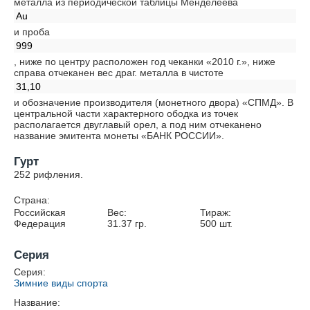
металла из периодической таблицы Менделеева
Au
и проба
999
, ниже по центру расположен год чеканки «2010 г.», ниже
справа отчеканен вес драг. металла в чистоте
31,10
и обозначение производителя (монетного двора) «СПМД». В
центральной части характерного ободка из точек
располагается двуглавый орел, а под ним отчеканено
название эмитента монеты «БАНК РОССИИ».
Гурт
252 рифления.
Страна:
Российская
Вес:
Тираж:
Федерация
31.37
гр.
500
шт.
Серия
Серия:
Зимние виды спорта
Название: