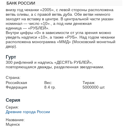
БАНК РОССИИ
внизу год чеканки «2005», с левой стороны расположена
ветвь оливы, а с правой ветвь дуба. Обе ветви немного
заходят на вставку в центре. В центральной части указан
номинал — число «10»., а под ним денежная
единица — «РУБЛЕЙ».
Внутри цифры «0» в зависимости от угла зрения можно
увидеть надписи «10», а также «РУБ». Над годом чеканки
расположена монограмма «ММД» (Московский монетный
двор).
Гурт
300 рифлений и надпись «ДЕСЯТЬ РУБЛЕЙ»,
повторяющаяся дважды, разделенная звездочками.
Страна:
Российская
Вес:
Тираж:
Федерация
8.4
гр.
5000000
шт.
Серия
Серия:
Древние города России
Название:
Мценск