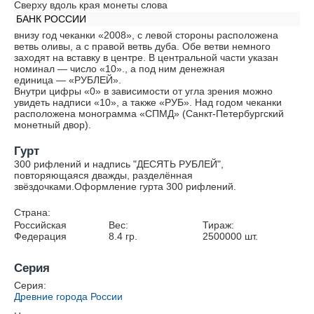
Сверху вдоль края монеты слова
БАНК РОССИИ
внизу год чеканки «2008», с левой стороны расположена
ветвь оливы, а с правой ветвь дуба. Обе ветви немного
заходят на вставку в центре. В центральной части указан
номинал — число «10»., а под ним денежная
единица — «РУБЛЕЙ».
Внутри цифры «0» в зависимости от угла зрения можно
увидеть надписи «10», а также «РУБ». Над годом чеканки
расположена монограмма «СПМД» (Санкт-Петербургский
монетный двор).
Гурт
300 рифлений и надпись "ДЕСЯТЬ РУБЛЕЙ",
повторяющаяся дважды, разделённая
звёздочками.Оформление гурта 300 рифлений.
Страна:
Российская
Вес:
Тираж:
Федерация
8.4
гр.
2500000
шт.
Серия
Серия:
Древние города России