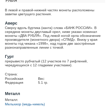
РУБЛЯ
В левой и правой-нижней частях монеты расположены
завитки цветущего растения.
Аверс
Сверху вдоль буртика (канта) слова «БАНК РОССИИ». В
середине монеты двуглавый орел, ниже указан номинал
монеты «ДВА РУБЛЯ». Под левой ногой орла обозначение
производителя (монетного двора) «СПМД». Внизу у края
монеты год чекана «1998», над годом две заострённые
разнонаправленные линии с точкой.
Гурт
прерывисто рубчатый (12 участков по 7 рифлений,
чередующихся с 12 гладкими участками).
Страна:
Российская
Вес:
Федерация
5.1
гр.
Металл
Металл:
Мельхиор (медь-никель)