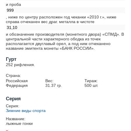
и проба
999
, ниже по центру расположен год чеканки «2010 г.», ниже
справа отчеканен вес драг. металла в чистоте
31,10
и обозначение производителя (монетного двора) «СПМД». В
центральной части характерного ободка из точек
располагается двуглавый орел, а под ним отчеканено
название эмитента монеты «БАНК РОССИИ».
Гурт
252 рифления.
Страна:
Российская
Вес:
Тираж:
Федерация
31.37
гр.
500
шт.
Серия
Серия:
Зимние виды спорта
Название:
лыжные гонки