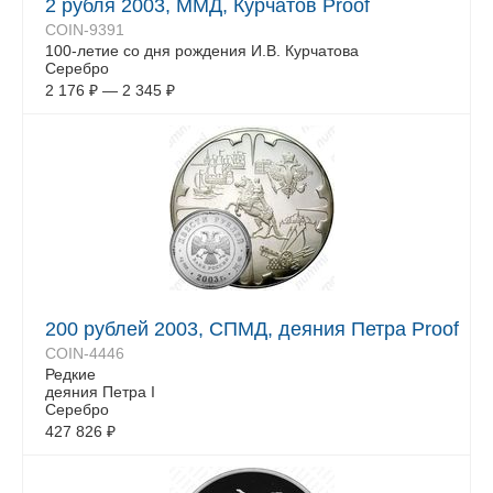
2 рубля 2003, ММД, Курчатов Proof
COIN-9391
100-летие со дня рождения И.В. Курчатова
Серебро
2 176
₽
—
2 345
₽
200 рублей 2003, СПМД, деяния Петра Proof
COIN-4446
Редкие
деяния Петра I
Серебро
427 826
₽