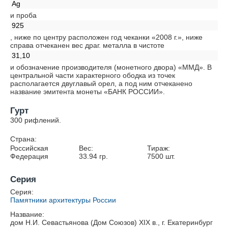
Ag
и проба
925
, ниже по центру расположен год чеканки «2008 г.», ниже
справа отчеканен вес драг. металла в чистоте
31,10
и обозначение производителя (монетного двора) «ММД». В
центральной части характерного ободка из точек
располагается двуглавый орел, а под ним отчеканено
название эмитента монеты «БАНК РОССИИ».
Гурт
300 рифлений.
Страна:
Российская
Вес:
Тираж:
Федерация
33.94
гр.
7500
шт.
Серия
Серия:
Памятники архитектуры России
Название:
дом Н.И. Севастьянова (Дом Союзов) XIX в., г. Екатеринбург