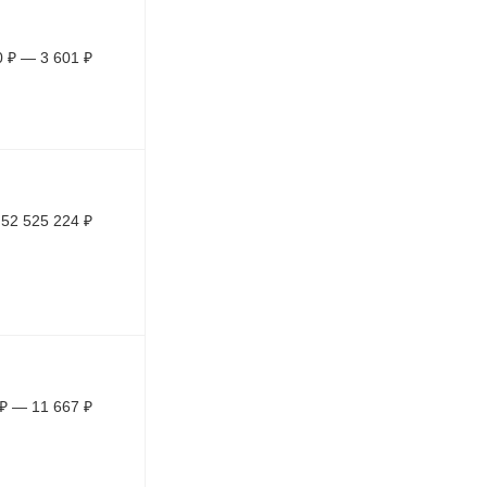
0
₽
—
3 601
₽
52 525 224
₽
₽
—
11 667
₽