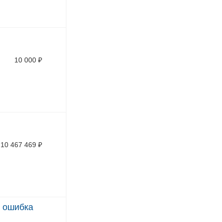
10 000
₽
10 467 469
₽
, ошибка