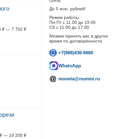
сразу.
ного
До 5 млн. рублей!
Режим работы:
Пн-Пт c 11.00 до 19.00
Сб с 11.00 до 17.00
4
₽
—
7 702
₽
Можем принять вас в другое
время по договорённости.
+7(968)436-6660
WhatsApp
moneta@nummi.ru
рорези
₽
—
19 200
₽