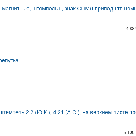
 магнитные, штемпель Г, знак СПМД приподнят, нем
4 88
репутка
темпель 2.2 (Ю.К.), 4.21 (А.С.), на верхнем листе п
5 100