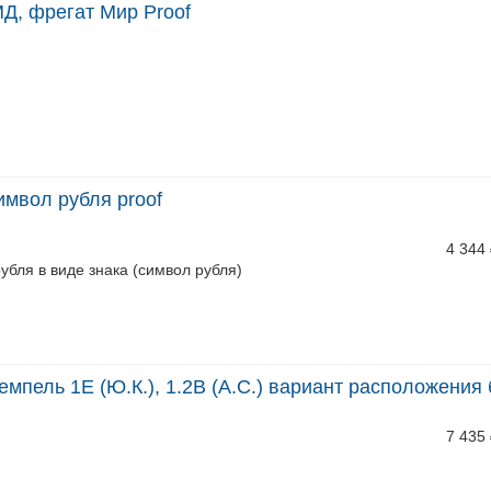
Д, фрегат Мир Proof
имвол рубля proof
4 344
убля в виде знака (символ рубля)
темпель 1Е (Ю.К.), 1.2В (А.С.) вариант расположения
7 435