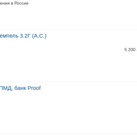
ения в России
емпель 3.2Г (А.С.)
5 200
ПМД, банк Proof