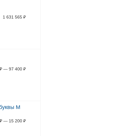
1 631 565
₽
₽
—
97 400
₽
 буквы М
₽
—
15 200
₽