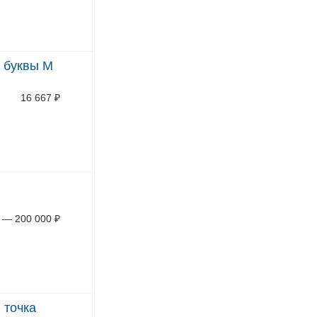
я буквы М
16 667
₽
—
200 000
₽
 точка