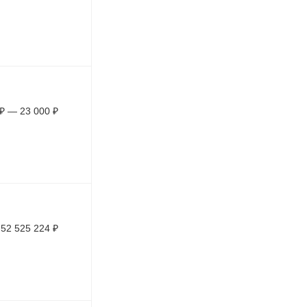
₽
—
23 000
₽
52 525 224
₽