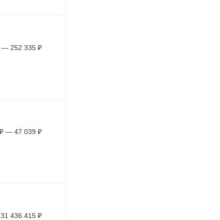
—
252 335
₽
₽
—
47 039
₽
31 436 415
₽