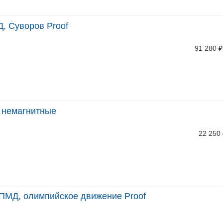
, Суворов Proof
91 280
₽
, немагнитные
22 250
СПМД, олимпийское движение Proof