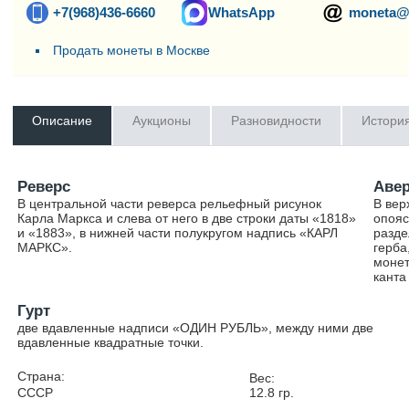
+7(968)436-6660
WhatsApp
moneta@
Продать монеты в Москве
Описание
Аукционы
Разновидности
Истори
Реверс
Аве
В центральной части реверса рельефный рисунок
В вер
Карла Маркса и слева от него в две строки даты «1818»
опояс
и «1883», в нижней части полукругом надпись «КАРЛ
разде
МАРКС».
герба
монет
канта
Гурт
две вдавленные надписи «ОДИН РУБЛЬ», между ними две
вдавленные квадратные точки.
Страна:
Вес:
СССР
12.8
гр.