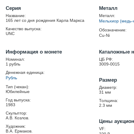
Серия
Металл
Название:
Металл:
165 лет со дня рождения Карла Маркса
Мельхиор (медь-
Качество выпуска:
Обозначение:
UNC
Cu-Ni
Информация о монете
Каталожные 
Номинал:
ЦБ РФ:
1 рубль
3009-0015
Денежная единица:
Рубль
Размер
Тип (чекан):
Диаметр:
Юбилейные
31
мм
Год выпуска:
Толщина:
1983
2.3
мм
Скульптор:
А.В. Козлов.
Цены аукцио
Художник:
VF:
В.А. Ермаков.