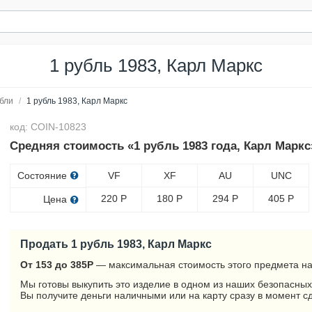
1 рубль 1983, Карл Маркс
бли
/
1 рубль 1983, Карл Маркс
код: COIN-10823
Средняя стоимость «1 рубль 1983 года, Карл Маркс
Состояние
VF
XF
AU
UNC
220
Р
180
Р
294
Р
405
Р
Цена
Продать 1 рубль 1983, Карл Маркс
От 153 до 385
Р
— максимальная стоимость этого предмета на
Мы готовы выкупить это изделие в одном из наших безопасных
Вы получите деньги наличными или на карту сразу в момент с