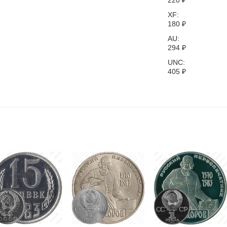
220
₽
XF:
180
₽
AU:
294
₽
UNC:
405
₽