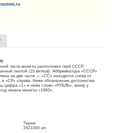
nummi.ru
я
рс
хней части монеты расположен герб СССР,
анный лентой (15 витков). Аббревиатура «СССР»
лена на две части — «СС» находится слева от
, а «СР» справа. Ниже обозначение достоинства
ы цифра «1» и ниже слово «РУБЛЬ», внизу у
 год чекана монеты «1983».
Тираж:
1921000
шт.