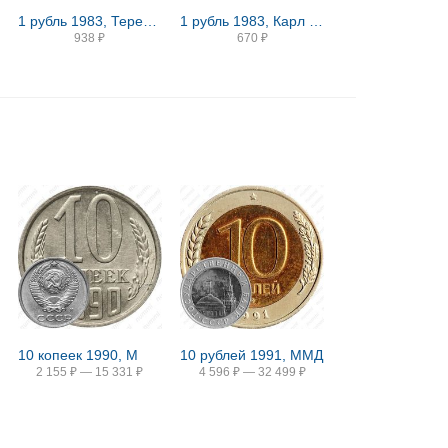
1 рубль 1983, Терешкова, Новодел
1 рубль 1983, Карл Маркс, Новодел
938
₽
670
₽
10 копеек 1990, М
10 рублей 1991, ММД
2 155
₽
—
15 331
₽
4 596
₽
—
32 499
₽