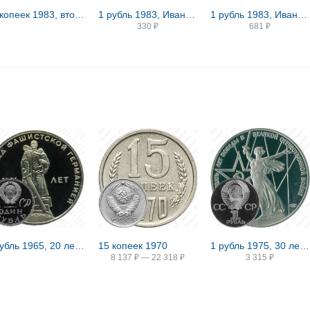
15 копеек 1983, вторые колосья от герба с внутренней стороны без остей (только в наборах ГБ СССР)
1 рубль 1983, Иван Федоров
1 рубль 1983, Иван Федоров, Новодел
330
₽
681
₽
1 рубль 1965, 20 лет Победы, Редкие
15 копеек 1970
1 рубль 1975, 30 лет Победы, Редкие
8 137
₽
—
22 318
₽
3 315
₽