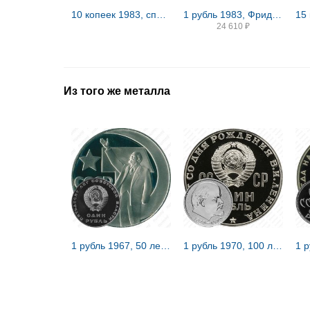
10 копеек 1983, справа от звезды наружная гребенка остей образует уступ
1 рубль 1983, Фридрих Энгельс, ошибка Proof
24 610
₽
Из того же металла
1 рубль 1967, 50 лет Советской власти, Редкие
1 рубль 1970, 100 лет Ленину, Редкие