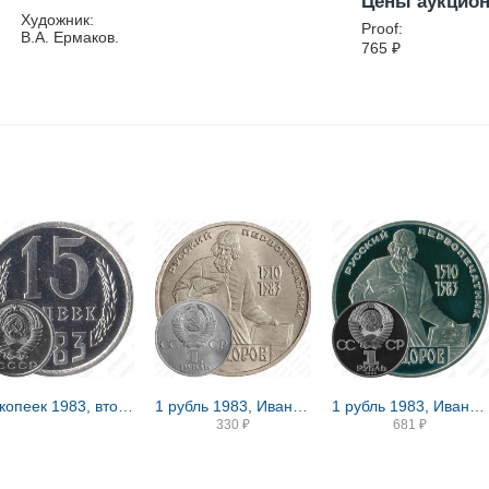
Цены аукцио
Художник:
Proof:
В.А. Ермаков.
765
₽
15 копеек 1983, вторые колосья от герба с внутренней стороны без остей (только в наборах ГБ СССР)
1 рубль 1983, Иван Федоров
1 рубль 1983, Иван Федоров, Новодел
330
₽
681
₽