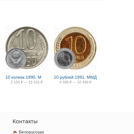
10 копеек 1990, М
10 рублей 1991, ММД
2 155
₽
—
15 331
₽
4 596
₽
—
32 499
₽
Контакты
Белорусская