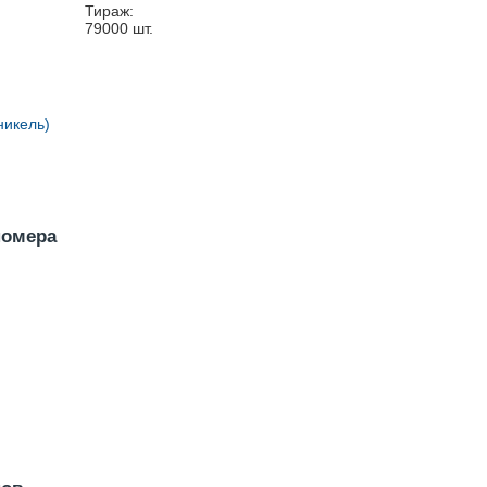
Тираж:
79000
шт.
никель)
номера