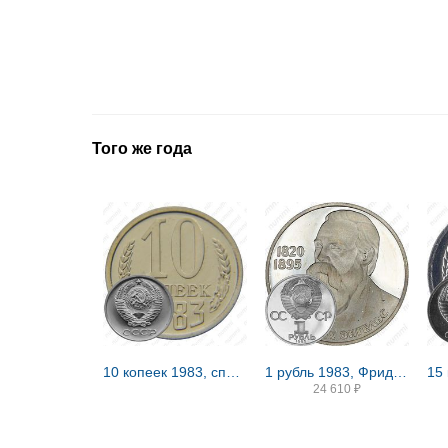
Того же года
10 копеек 1983, справа от звезды наружная гребенка остей образует уступ
1 рубль 1983, Фридрих Энгельс, ошибка Proof
24 610
₽