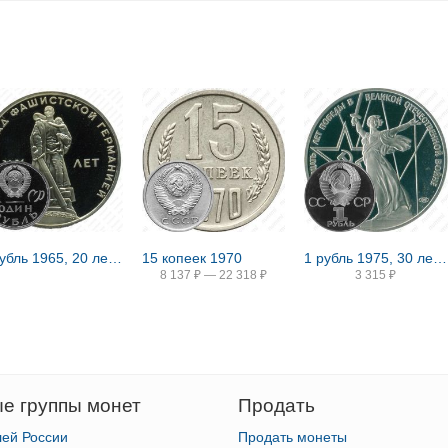
1 рубль 1965, 20 лет Победы, Редкие
15 копеек 1970
1 рубль 1975, 30 лет Победы, Редкие
8 137
₽
—
22 318
₽
3 315
₽
е группы монет
Продать
лей России
Продать монеты