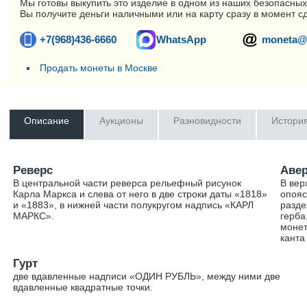
Мы готовы выкупить это изделие в одном из наших безопасных
Вы получите деньги наличными или на карту сразу в момент с
+7(968)436-6660
WhatsApp
moneta@
Продать монеты в Москве
Описание
Аукционы
Разновидности
Истори
Реверс
Аве
В центральной части реверса рельефный рисунок
В вер
Карла Маркса и слева от него в две строки даты «1818»
опояс
и «1883», в нижней части полукругом надпись «КАРЛ
разде
МАРКС».
герба
монет
канта
Гурт
две вдавленные надписи «ОДИН РУБЛЬ», между ними две
вдавленные квадратные точки.