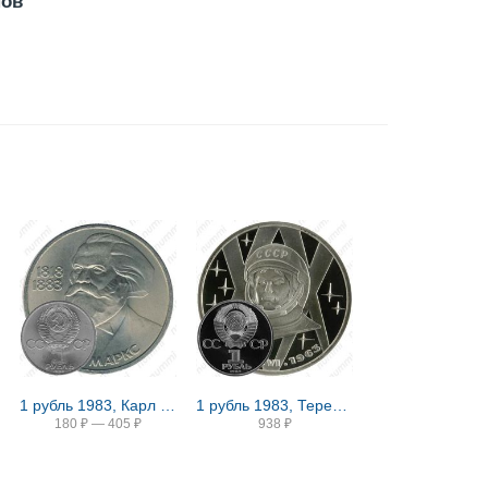
нов
1 рубль 1983, Карл Маркс
1 рубль 1983, Терешкова, Новодел
180
₽
—
405
₽
938
₽