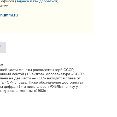
 офисов (
Адреса и как добраться
).
делки.
nummi.ru
я
рс
хней части монеты расположен герб СССР,
анный лентой (15 витков). Аббревиатура «СССР»
лена на две части — «СС» находится слева от
, а «СР» справа. Ниже обозначение достоинства
ы цифра «1» и ниже слово «РУБЛЬ», внизу у
 год чекана монеты «1983».