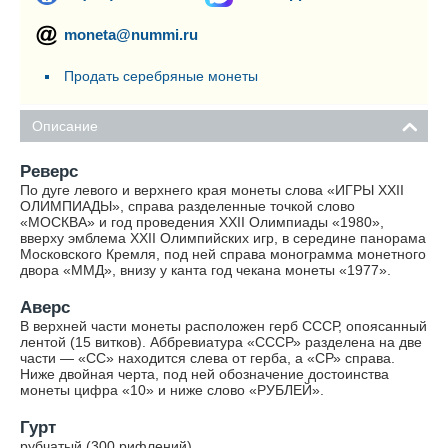
moneta@nummi.ru
Продать серебряные монеты
Описание
Реверс
По дуге левого и верхнего края монеты слова «ИГРЫ XXII
ОЛИМПИАДЫ», справа разделенные точкой слово
«МОСКВА» и год проведения XXII Олимпиады «1980»,
вверху эмблема XXII Олимпийских игр, в середине панорама
Московского Кремля, под ней справа монограмма монетного
двора «ММД», внизу у канта год чекана монеты «1977».
Аверс
В верхней части монеты расположен герб СССР, опоясанный
лентой (15 витков). Аббревиатура «СССР» разделена на две
части — «СС» находится слева от герба, а «СР» справа.
Ниже двойная черта, под ней обозначение достоинства
монеты цифра «10» и ниже слово «РУБЛЕЙ».
Гурт
рубчатый (300 рифлений).