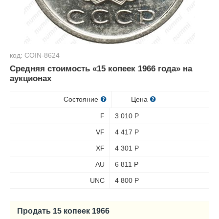
код: COIN-8624
Средняя стоимость «15 копеек 1966 года» на
аукционах
Состояние
Цена
F
3 010
Р
VF
4 417
Р
XF
4 301
Р
AU
6 811
Р
UNC
4 800
Р
Продать 15 копеек 1966