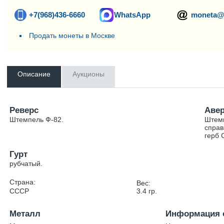
+7(968)436-6660
WhatsApp
moneta@
Продать монеты в Москве
Описание
Аукционы
Реверс
Аве
Штемпель Ф-82.
Штемп
справ
герб 
Гурт
рубчатый.
Страна:
Вес:
СССР
3.4
гр.
Металл
Информация 