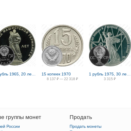
1 рубль 1965, 20 лет Победы, Редкие
15 копеек 1970
1 рубль 1975, 30 лет Победы, Редкие
8 137
₽
—
22 318
₽
3 315
₽
е группы монет
Продать
лей России
Продать монеты