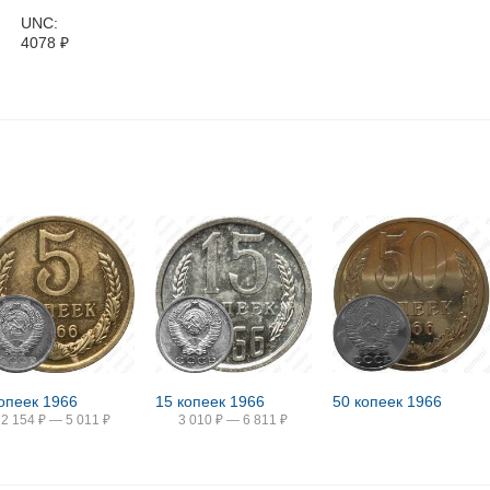
UNC:
4078
₽
копеек 1966
15 копеек 1966
50 копеек 1966
2 154
₽
—
5 011
₽
3 010
₽
—
6 811
₽