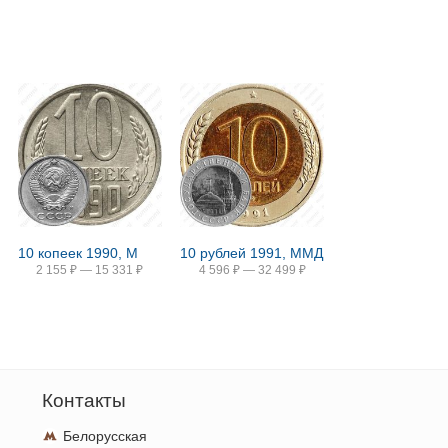
10 копеек 1990, М
10 рублей 1991, ММД
2 155
₽
—
15 331
₽
4 596
₽
—
32 499
₽
Контакты
Белорусская