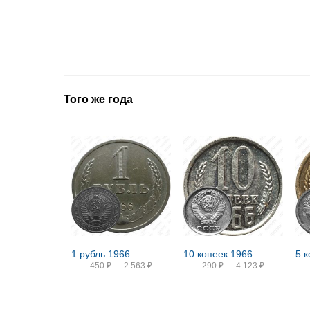
Того же года
1 рубль 1966
10 копеек 1966
5 
450
₽
—
2 563
₽
290
₽
—
4 123
₽