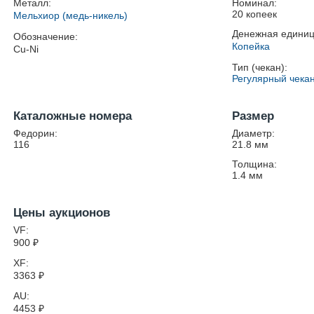
Металл:
Номинал:
20 копеек
Мельхиор (медь-никель)
Денежная единиц
Обозначение:
Копейка
Cu-Ni
Тип (чекан):
Регулярный чека
Каталожные номера
Размер
Федорин:
Диаметр:
116
21.8
мм
Толщина:
1.4
мм
Цены аукционов
VF:
900
₽
XF:
3363
₽
AU:
4453
₽