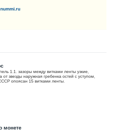
nummi.ru
рс
ель 1.1. зазоры между витками ленты узкие,
а от звезды наружная гребенка остей с уступом,
СССР опоясан 15 витками ленты.
о монете