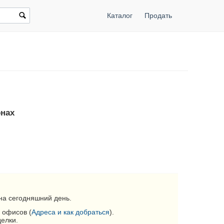
Каталог
Продать
онах
на сегодняшний день.
 офисов (
Адреса и как добраться
).
делки.