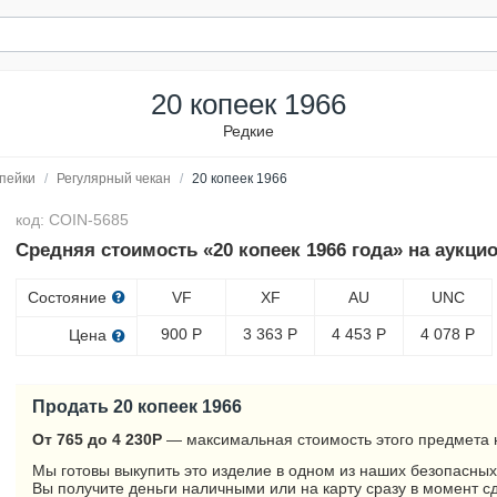
20 копеек 1966
Редкие
пейки
/
Регулярный чекан
/
20 копеек 1966
код: COIN-5685
Средняя стоимость «20 копеек 1966 года» на аукци
Состояние
VF
XF
AU
UNC
900
Р
3 363
Р
4 453
Р
4 078
Р
Цена
Продать 20 копеек 1966
От 765 до 4 230
Р
— максимальная стоимость этого предмета 
Мы готовы выкупить это изделие в одном из наших безопасных
Вы получите деньги наличными или на карту сразу в момент с