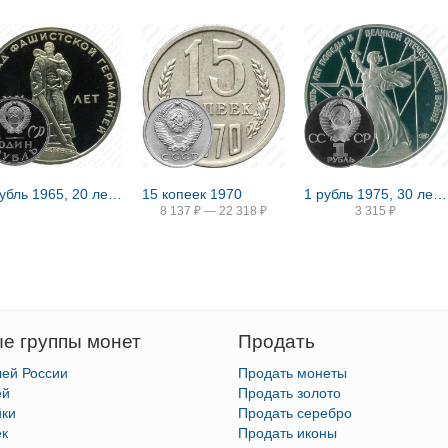
1 рубль 1965, 20 лет Победы, Редкие
15 копеек 1970
1 рубль 1975, 30 лет Победы, Редкие
8 137
₽
—
22 318
₽
3 315
₽
е группы монет
Продать
лей России
Продать монеты
ей
Продать золото
йки
Продать серебро
ек
Продать иконы