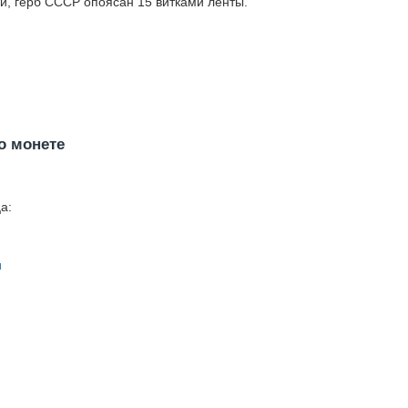
и, герб СССР опоясан 15 витками ленты.
о монете
а:
н