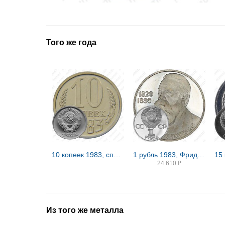
Того же года
10 копеек 1983, справа от звезды наружная гребенка остей образует уступ
1 рубль 1983, Фридрих Энгельс, ошибка Proof
24 610
₽
Из того же металла