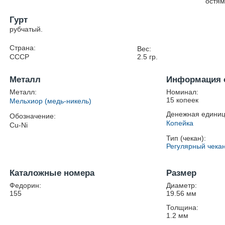
остям
Гурт
рубчатый.
Страна:
Вес:
СССР
2.5
гр.
Металл
Информация 
Металл:
Номинал:
15 копеек
Мельхиор (медь-никель)
Денежная единиц
Обозначение:
Копейка
Cu-Ni
Тип (чекан):
Регулярный чека
Каталожные номера
Размер
Федорин:
Диаметр:
155
19.56
мм
Толщина:
1.2
мм