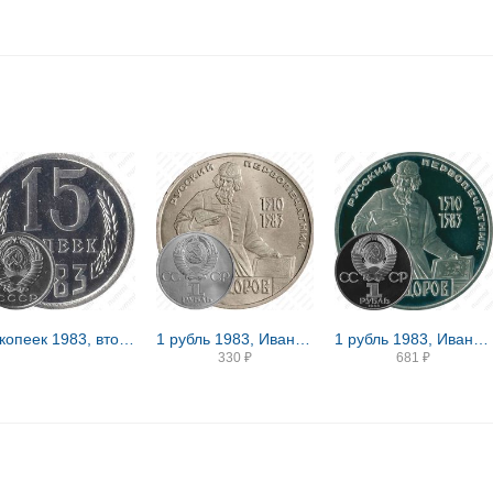
15 копеек 1983, вторые колосья от герба с внутренней стороны без остей (только в наборах ГБ СССР)
1 рубль 1983, Иван Федоров
1 рубль 1983, Иван Федоров, Новодел
330
₽
681
₽