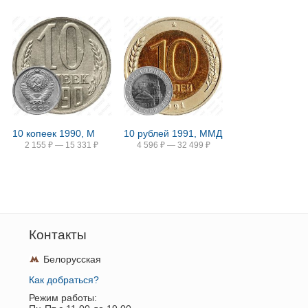
10 копеек 1990, М
10 рублей 1991, ММД
2 155
₽
—
15 331
₽
4 596
₽
—
32 499
₽
Контакты
Белорусская
Как добраться?
Режим работы: