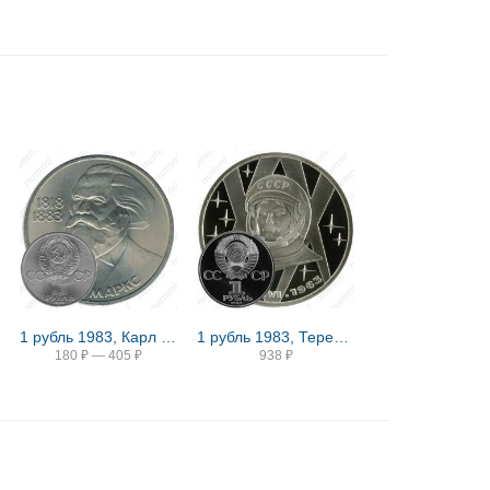
1 рубль 1983, Карл Маркс
1 рубль 1983, Терешкова, Новодел
180
₽
—
405
₽
938
₽