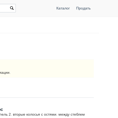
Каталог
Продать
мации.
рс
ель 2. вторые колосья с остями. между стеблем