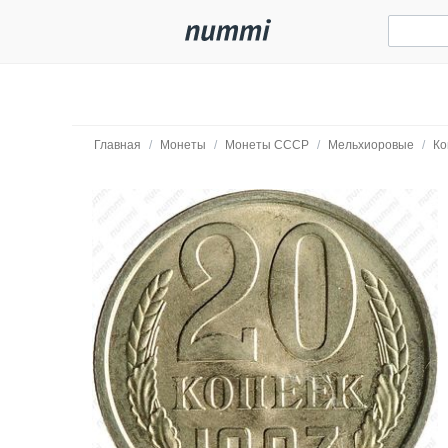
Главная
/
Монеты
/
Монеты СССР
/
Мельхиоровые
/
Ко