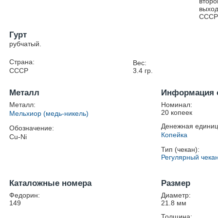
второ
выход
СССР 
Гурт
рубчатый.
Страна:
Вес:
СССР
3.4
гр.
Металл
Информация 
Металл:
Номинал:
20 копеек
Мельхиор (медь-никель)
Денежная единиц
Обозначение:
Копейка
Cu-Ni
Тип (чекан):
Регулярный чека
Каталожные номера
Размер
Федорин:
Диаметр:
149
21.8
мм
Толщина: