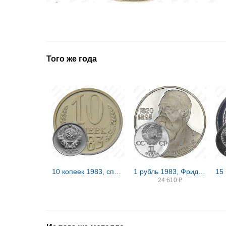
Того же года
10 копеек 1983, справа от звезды наружная гребенка остей образует уступ
1 рубль 1983, Фридрих Энгельс, ошибка Proof
24 610
₽