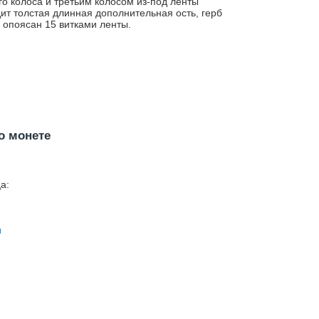
го колоса и третьим колосом из-под ленты
ит толстая длинная дополнительная ость, герб
опоясан 15 витками ленты.
о монете
а:
н