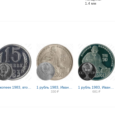
1.4
мм
15 копеек 1983, вторые колосья от герба с внутренней стороны без остей (только в наборах ГБ СССР)
1 рубль 1983, Иван Федоров
1 рубль 1983, Иван Федоров, Новодел
330
₽
681
₽