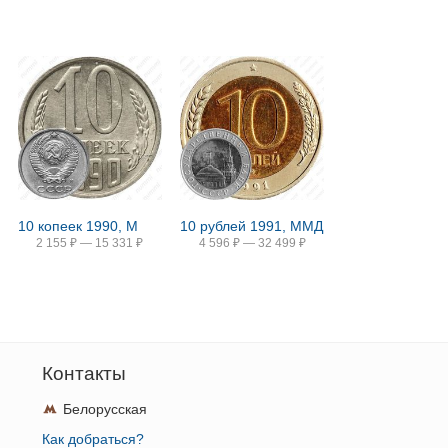
10 копеек 1990, М
10 рублей 1991, ММД
2 155
₽
—
15 331
₽
4 596
₽
—
32 499
₽
Контакты
Белорусская
Как добраться?