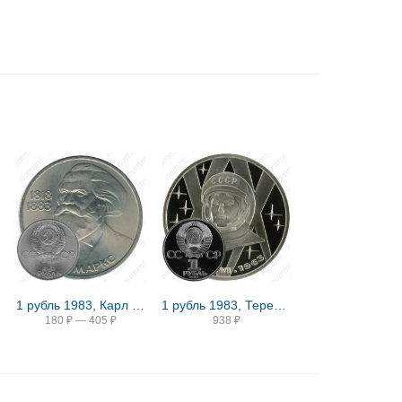
1 рубль 1983, Карл Маркс
1 рубль 1983, Терешкова, Новодел
180
₽
—
405
₽
938
₽