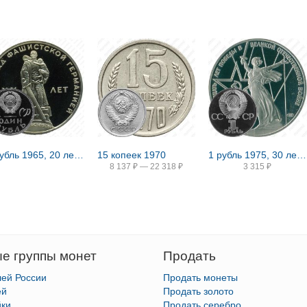
1 рубль 1965, 20 лет Победы, Редкие
15 копеек 1970
1 рубль 1975, 30 лет Победы, Редкие
8 137
₽
—
22 318
₽
3 315
₽
е группы монет
Продать
лей России
Продать монеты
ей
Продать золото
йки
Продать серебро