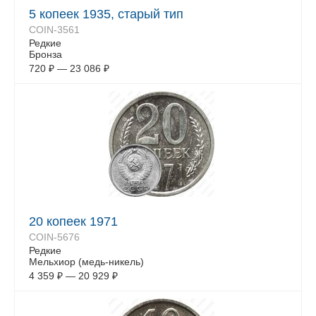
5 копеек 1935, старый тип
COIN-3561
Редкие
Бронза
720
₽
—
23 086
₽
20 копеек 1971
COIN-5676
Редкие
Мельхиор (медь-никель)
4 359
₽
—
20 929
₽