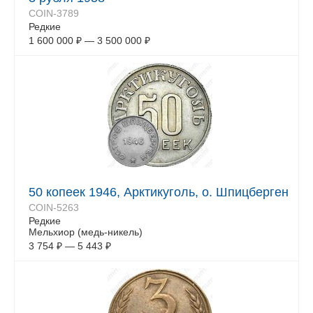
COIN-3789
Редкие
1 600 000
₽
—
3 500 000
₽
50 копеек 1946, Арктикуголь, о. Шпицберген
COIN-5263
Редкие
Мельхиор (медь-никель)
3 754
₽
—
5 443
₽