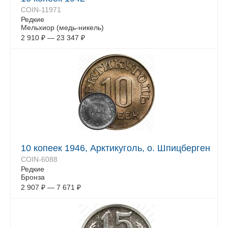
COIN-11971
Редкие
Мельхиор (медь-никель)
2 910
₽
—
23 347
₽
10 копеек 1946, Арктикуголь, о. Шпицберген
COIN-6088
Редкие
Бронза
2 907
₽
—
7 671
₽