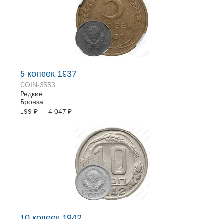
5 копеек 1937
COIN-3553
Редкие
Бронза
199
₽
—
4 047
₽
10 копеек 1942