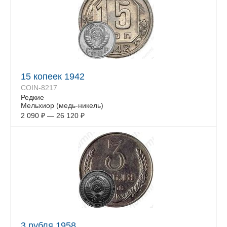
15 копеек 1942
COIN-8217
Редкие
Мельхиор (медь-никель)
2 090
₽
—
26 120
₽
3 рубля 1958