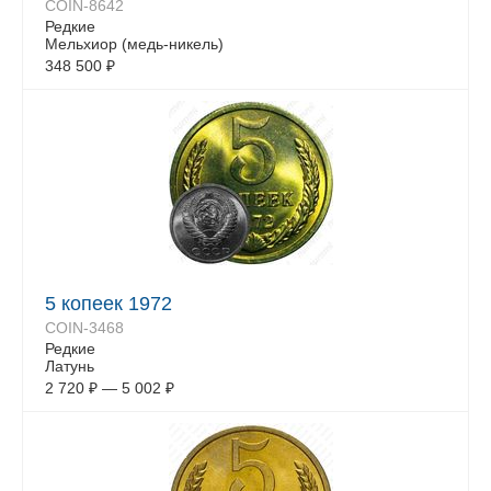
COIN-8642
Редкие
Мельхиор (медь-никель)
348 500
₽
5 копеек 1972
COIN-3468
Редкие
Латунь
2 720
₽
—
5 002
₽