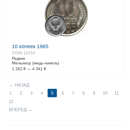
10 копеек 1965
COIN-12214
Редкие
Мельхиор (медь-никель)
1 262
₽
—
4 341
₽
НАЗАД
1
2
3
4
5
6
7
8
9
10
11
12
ВПЕРЕД