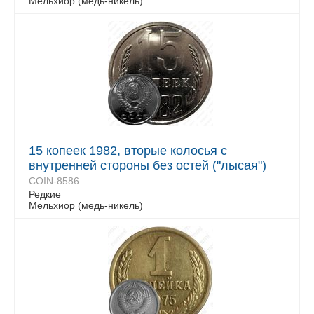
Мельхиор (медь-никель)
15 копеек 1982, вторые колосья с
внутренней стороны без остей ("лысая")
COIN-8586
Редкие
Мельхиор (медь-никель)