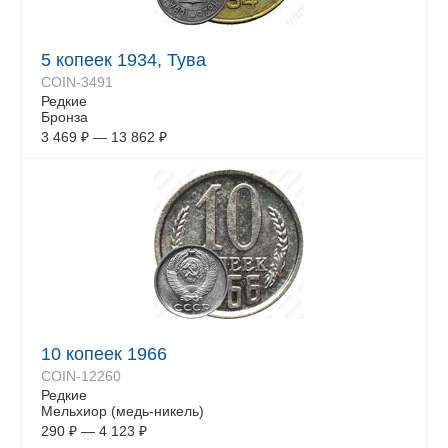
5 копеек 1934, Тува
COIN-3491
Редкие
Бронза
3 469
₽
—
13 862
₽
10 копеек 1966
COIN-12260
Редкие
Мельхиор (медь-никель)
290
₽
—
4 123
₽