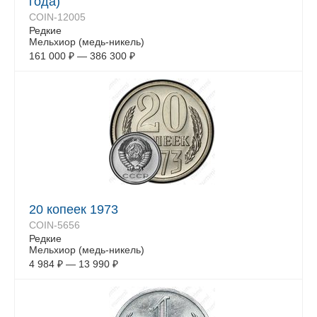
года)
COIN-12005
Редкие
Мельхиор (медь-никель)
161 000
₽
—
386 300
₽
20 копеек 1973
COIN-5656
Редкие
Мельхиор (медь-никель)
4 984
₽
—
13 990
₽