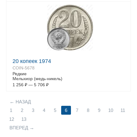
20 копеек 1974
COIN-5678
Редкие
Мельхиор (медь-никель)
1 256
₽
—
5 706
₽
НАЗАД
1
2
3
4
5
6
7
8
9
10
11
12
13
ВПЕРЕД