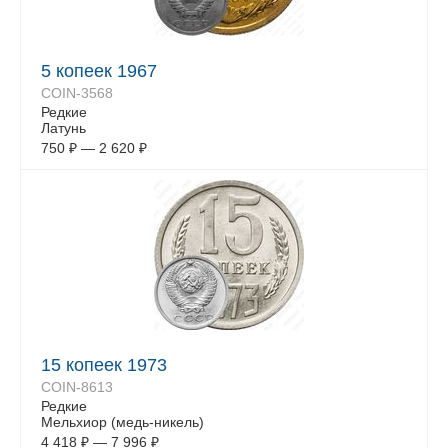
5 копеек 1967
COIN-3568
Редкие
Латунь
750
₽
—
2 620
₽
15 копеек 1973
COIN-8613
Редкие
Мельхиор (медь-никель)
4 418
₽
—
7 996
₽