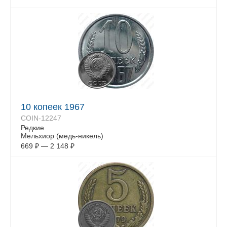
10 копеек 1967
COIN-12247
Редкие
Мельхиор (медь-никель)
669
₽
—
2 148
₽