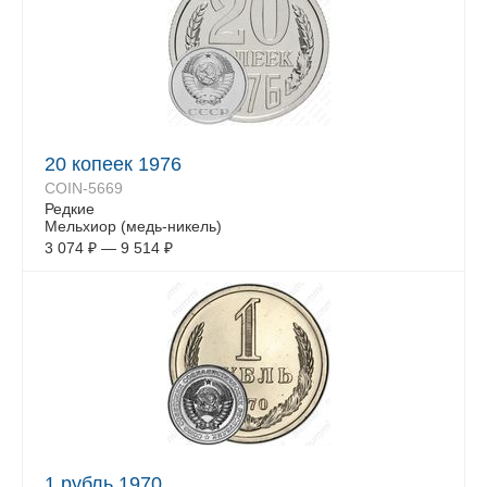
20 копеек 1976
COIN-5669
Редкие
Мельхиор (медь-никель)
3 074
₽
—
9 514
₽
1 рубль 1970