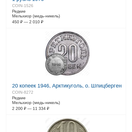
COIN-1526
Редкие
Мельхиор (медь-никель)
450
₽
—
2 010
₽
20 копеек 1946, Арктикуголь, о. Шпицберген
COIN-8272
Редкие
Мельхиор (медь-никель)
2 200
₽
—
11 334
₽