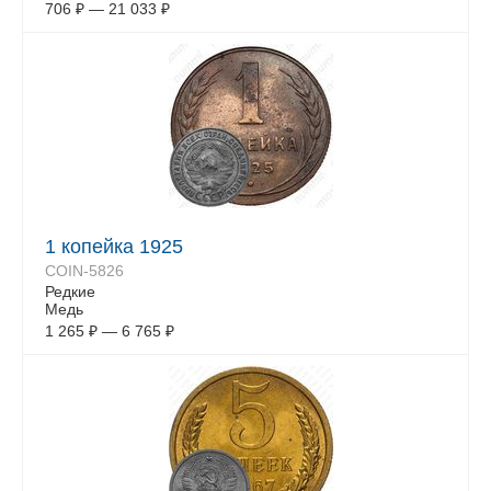
706
₽
—
21 033
₽
1 копейка 1925
COIN-5826
Редкие
Медь
1 265
₽
—
6 765
₽