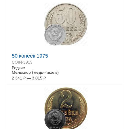
50 копеек 1975
COIN-3919
Редкие
Мельхиор (медь-никель)
2 341
₽
—
3 015
₽