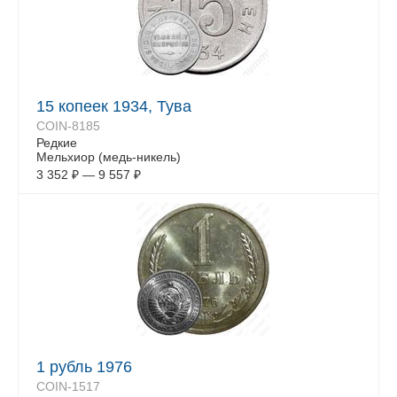
15 копеек 1934, Тува
COIN-8185
Редкие
Мельхиор (медь-никель)
3 352
₽
—
9 557
₽
1 рубль 1976
COIN-1517