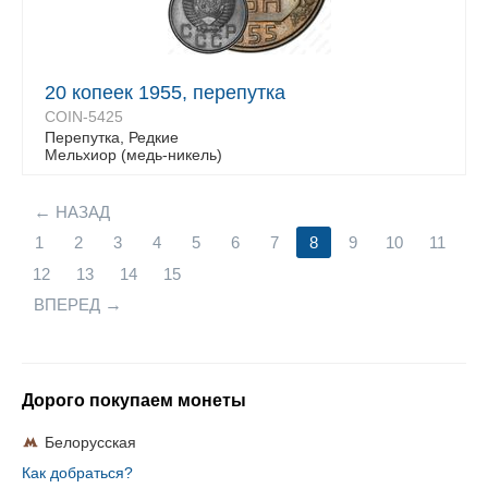
20 копеек 1955, перепутка
COIN-5425
Перепутка, Редкие
Мельхиор (медь-никель)
НАЗАД
1
2
3
4
5
6
7
8
9
10
11
12
13
14
15
ВПЕРЕД
Дорого покупаем монеты
Белорусская
Как добраться?