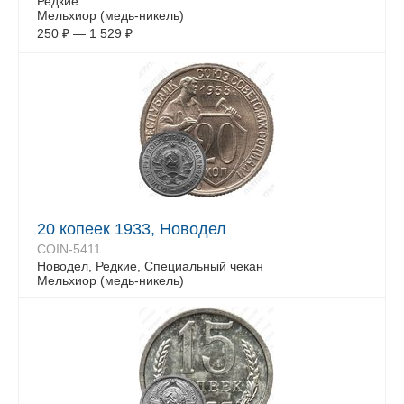
Редкие
Мельхиор (медь-никель)
250
₽
—
1 529
₽
20 копеек 1933, Новодел
COIN-5411
Новодел, Редкие, Специальный чекан
Мельхиор (медь-никель)