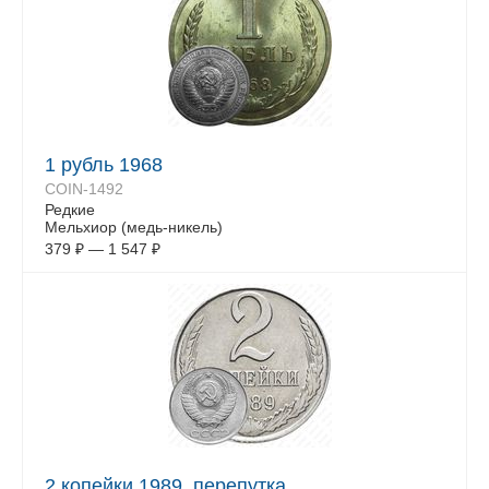
1 рубль 1968
COIN-1492
Редкие
Мельхиор (медь-никель)
379
₽
—
1 547
₽
2 копейки 1989, перепутка