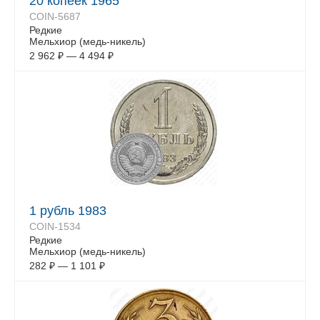
20 копеек 1965
COIN-5687
Редкие
Мельхиор (медь-никель)
2 962
₽
—
4 494
₽
1 рубль 1983
COIN-1534
Редкие
Мельхиор (медь-никель)
282
₽
—
1 101
₽