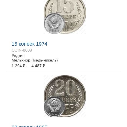
15 копеек 1974
COIN-8609
Редкие
Мельхиор (медь-никель)
1 294
₽
—
4 487
₽