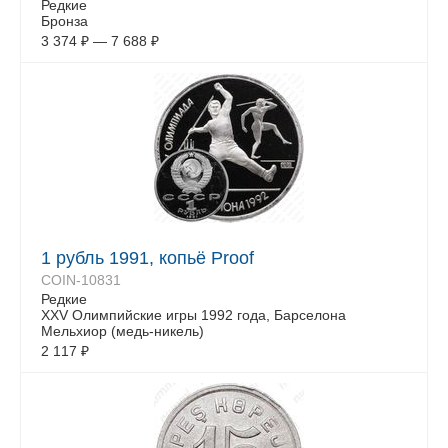
Редкие
Бронза
3 374
₽
—
7 688
₽
1 рубль 1991, копьё Proof
COIN-10831
Редкие
XXV Олимпийские игры 1992 года, Барселона
Мельхиор (медь-никель)
2 117
₽