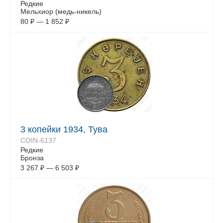
Редкие
Мельхиор (медь-никель)
80
₽
—
1 852
₽
3 копейки 1934, Тува
COIN-6137
Редкие
Бронза
3 267
₽
—
6 503
₽