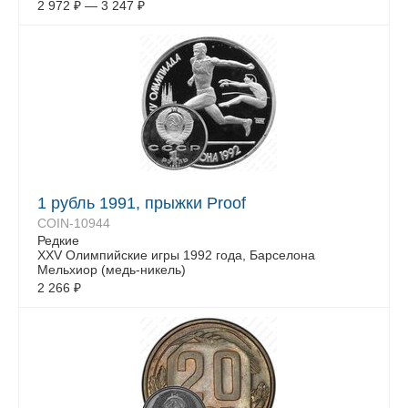
2 972
₽
—
3 247
₽
1 рубль 1991, прыжки Proof
COIN-10944
Редкие
XXV Олимпийские игры 1992 года, Барселона
Мельхиор (медь-никель)
2 266
₽