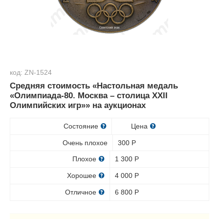
код: ZN-1524
Средняя стоимость «Настольная медаль
«Олимпиада-80. Москва – столица XXII
Олимпийских игр»» на аукционах
Состояние
Цена
Очень плохое
300
Р
Плохое
1 300
Р
Хорошее
4 000
Р
Отличное
6 800
Р