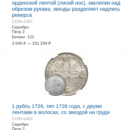
орденской лентой (лисий нос), заклепки над
обрезом рукава, звезды разделяют надпись
реверса
COIN-6387
Серебро
Петр 2
Биткин: 122
3 640
₽
—
191 294
₽
1 рубль 1729, тип 1728 года, с двумя
лентами в волосах, со звездой на груди
COIN-6492
Серебро
Петр 2