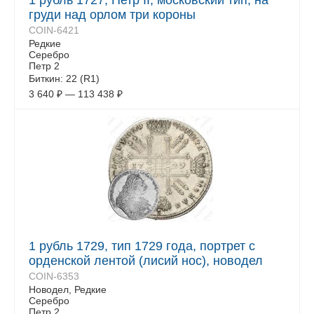
1 рубль 1727, Петр II, московский тип, на
груди над орлом три короны
COIN-6421
Редкие
Серебро
Петр 2
Биткин: 22 (R1)
3 640
₽
—
113 438
₽
1 рубль 1729, тип 1729 года, портрет с
орденской лентой (лисий нос), новодел
COIN-6353
Новодел, Редкие
Серебро
Петр 2