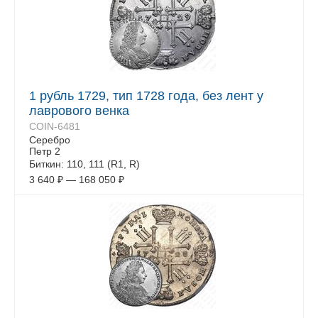
1 рубль 1729, тип 1728 года, без лент у
лаврового венка
COIN-6481
Серебро
Петр 2
Биткин: 110, 111 (R1, R)
3 640
₽
—
168 050
₽