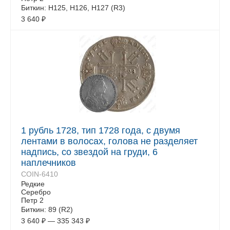
Биткин: Н125, Н126, Н127 (R3)
3 640
₽
1 рубль 1728, тип 1728 года, с двумя
лентами в волосах, голова не разделяет
надпись, со звездой на груди, 6
наплечников
COIN-6410
Редкие
Серебро
Петр 2
Биткин: 89 (R2)
3 640
₽
—
335 343
₽