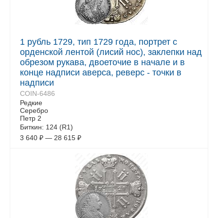
1 рубль 1729, тип 1729 года, портрет с
орденской лентой (лисий нос), заклепки над
обрезом рукава, двоеточие в начале и в
конце надписи аверса, реверс - точки в
надписи
COIN-6486
Редкие
Серебро
Петр 2
Биткин: 124 (R1)
3 640
₽
—
28 615
₽