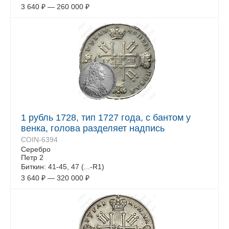
3 640
₽
—
260 000
₽
1 рубль 1728, тип 1727 года, с бантом у
венка, голова разделяет надпись
COIN-6394
Серебро
Петр 2
Биткин: 41-45, 47 (...-R1)
3 640
₽
—
320 000
₽