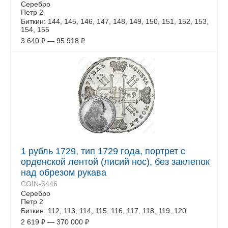
Серебро
Петр 2
Биткин: 144, 145, 146, 147, 148, 149, 150, 151, 152, 153,
154, 155
3 640
₽
—
95 918
₽
1 рубль 1729, тип 1729 года, портрет с
орденской лентой (лисий нос), без заклепок
над обрезом рукава
COIN-6446
Серебро
Петр 2
Биткин: 112, 113, 114, 115, 116, 117, 118, 119, 120
2 619
₽
—
370 000
₽