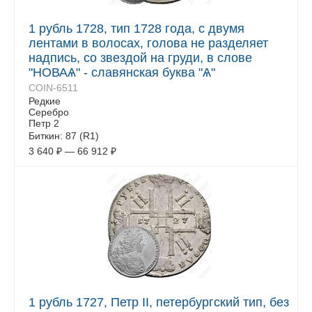
1 рубль 1728, тип 1728 года, с двумя
лентами в волосах, голова не разделяет
надпись, со звездой на груди, в слове
"НОВАѦ" - славянская буква "Ѧ"
COIN-6511
Редкие
Серебро
Петр 2
Биткин: 87 (R1)
3 640
₽
—
66 912
₽
1 рубль 1727, Петр II, петербургский тип, без