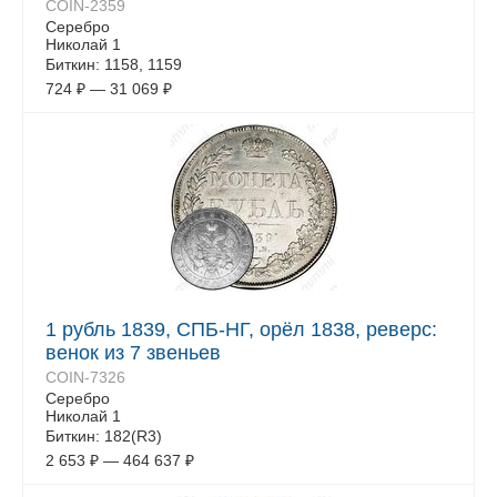
COIN-2359
Серебро
Николай 1
Биткин: 1158, 1159
724
₽
—
31 069
₽
1 рубль 1839, СПБ-НГ, орёл 1838, реверс:
венок из 7 звеньев
COIN-7326
Серебро
Николай 1
Биткин: 182(R3)
2 653
₽
—
464 637
₽