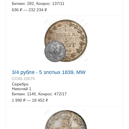
Биткин: 282, Конрос: 137/11
636
₽
—
232 234
₽
3/4 рубля - 5 злотых 1839, MW
COIN-10075
Серебро
Николай 1
Биткин: 1145, Конрос: 472/17
1 990
₽
—
18 452
₽