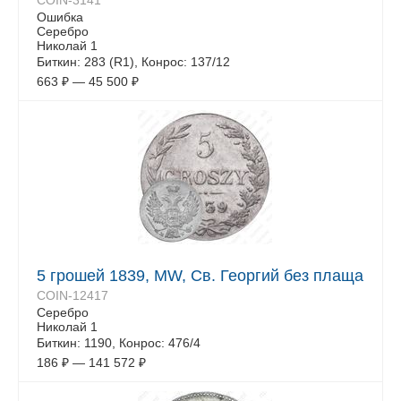
COIN-3141
Ошибка
Серебро
Николай 1
Биткин: 283 (R1), Конрос: 137/12
663
₽
—
45 500
₽
5 грошей 1839, MW, Св. Георгий без плаща
COIN-12417
Серебро
Николай 1
Биткин: 1190, Конрос: 476/4
186
₽
—
141 572
₽