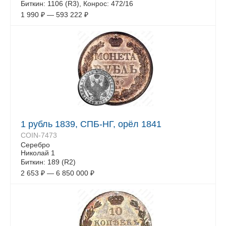
Биткин: 1106 (R3), Конрос: 472/16
1 990
₽
—
593 222
₽
1 рубль 1839, СПБ-НГ, орёл 1841
COIN-7473
Серебро
Николай 1
Биткин: 189 (R2)
2 653
₽
—
6 850 000
₽