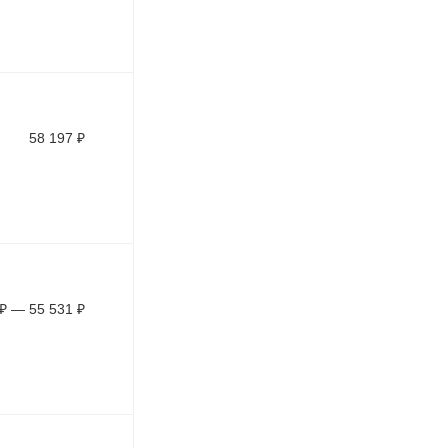
58 197
₽
₽
—
55 531
₽