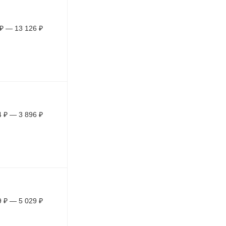
₽
—
13 126
₽
4
₽
—
3 896
₽
9
₽
—
5 029
₽