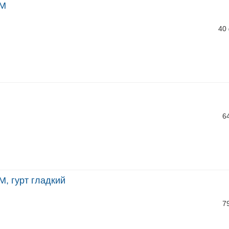
НМ
40
6
М, гурт гладкий
7