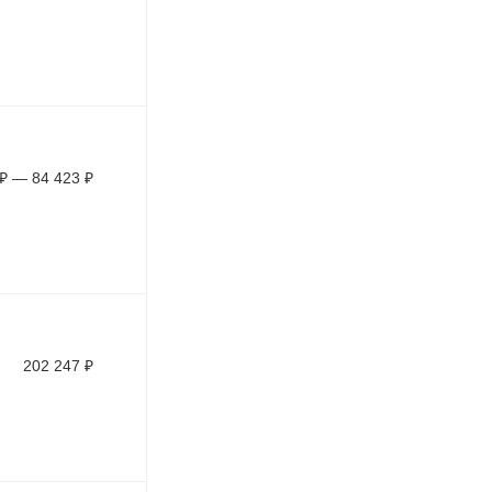
₽
—
84 423
₽
202 247
₽