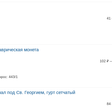
41
таврическая монета
102
₽
нрос: 443/1
нал под Св. Георгием, гурт сетчатый
84