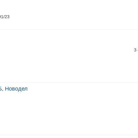
91/23
3
Б, Новодел