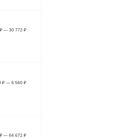
₽
—
30 772
₽
9
₽
—
6 560
₽
₽
—
64 672
₽