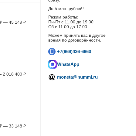
сразу.
До 5 млн. рублей!
Режим работы:
Пн-Пт c 11.00 до 19.00
₽
—
45 149
₽
Сб с 11.00 до 17.00
Можем принять вас в другое
время по договорённости.
+7(968)436-6660
WhatsApp
—
2 018 400
₽
moneta@nummi.ru
₽
—
33 148
₽