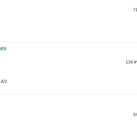
7
нез
134
₽
14/2
3