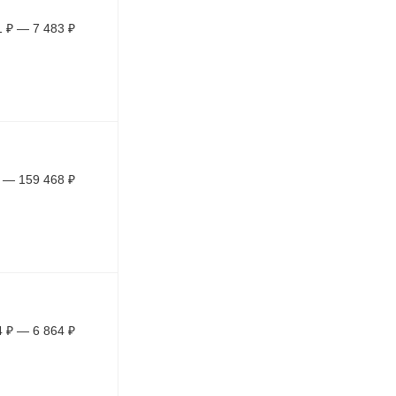
1
₽
—
7 483
₽
—
159 468
₽
4
₽
—
6 864
₽