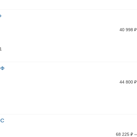
Ф
40 998
₽
1
НФ
44 800
₽
ПС
68 225
₽