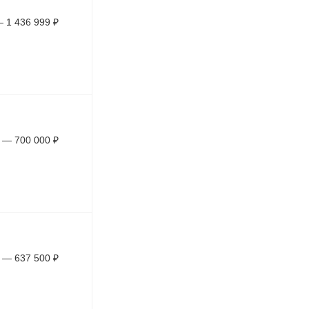
—
1 436 999
₽
—
700 000
₽
—
637 500
₽