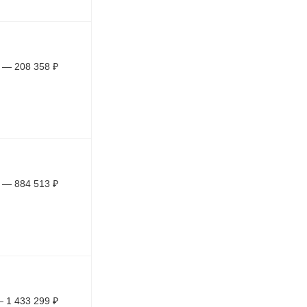
—
208 358
₽
—
884 513
₽
—
1 433 299
₽