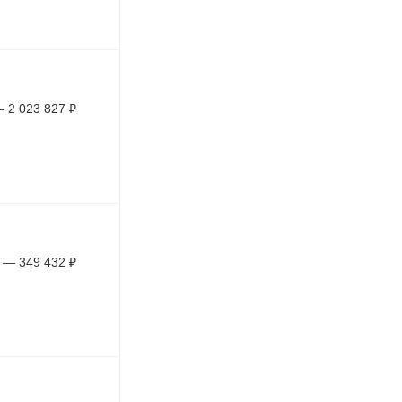
—
2 023 827
₽
—
349 432
₽