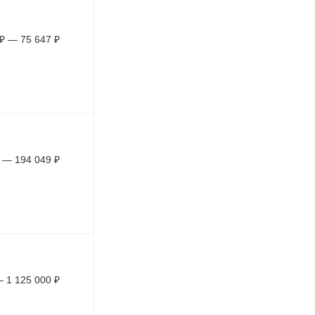
₽
—
75 647
₽
—
194 049
₽
—
1 125 000
₽