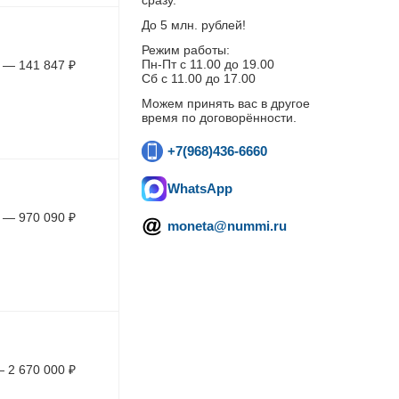
сразу.
До 5 млн. рублей!
Режим работы:
Пн-Пт c 11.00 до 19.00
—
141 847
₽
Сб с 11.00 до 17.00
Можем принять вас в другое
время по договорённости.
+7(968)436-6660
WhatsApp
—
970 090
₽
moneta@nummi.ru
—
2 670 000
₽