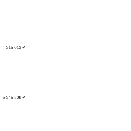
—
315 013
₽
—
5 345 308
₽