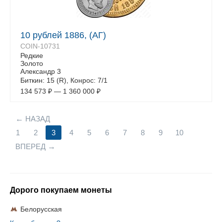
10 рублей 1886, (АГ)
COIN-10731
Редкие
Золото
Александр 3
Биткин: 15 (R), Конрос: 7/1
134 573
₽
—
1 360 000
₽
НАЗАД
1
2
3
4
5
6
7
8
9
10
ВПЕРЕД
Дорого покупаем монеты
Белорусская