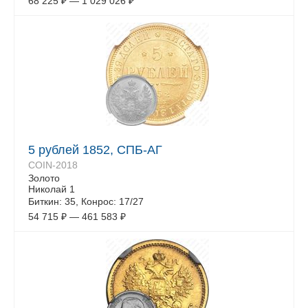
68 225
₽
—
1 029 026
₽
5 рублей 1852, СПБ-АГ
COIN-2018
Золото
Николай 1
Биткин: 35, Конрос: 17/27
54 715
₽
—
461 583
₽