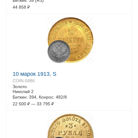
Биткин: 35 (R3)
44 858
₽
10 марок 1913, S
COIN-5886
Золото
Николай 2
Биткин: 394, Конрос: 482/8
22 500
₽
—
33 795
₽