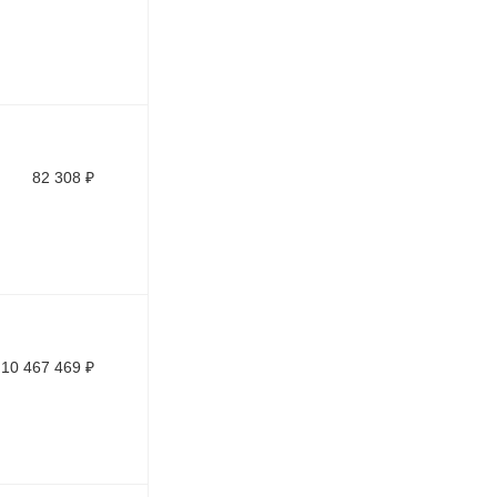
82 308
₽
10 467 469
₽