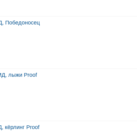
Д, Победоносец
МД, лыжи Proof
, кёрлинг Proof