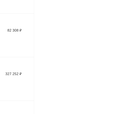
82 308
₽
327 252
₽