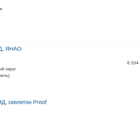
я
МД, ЯНАО
8 334
й округ
кель)
Д, скелетон Proof