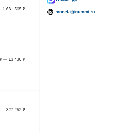
1 631 565
₽
moneta@nummi.ru
₽
—
13 438
₽
327 252
₽