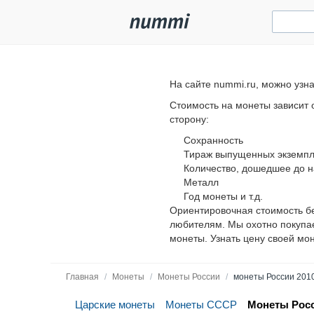
На сайте nummi.ru, можно узн
Стоимость на монеты зависит 
сторону:
Сохранность
Тираж выпущенных экземп
Количество, дошедшее до 
Металл
Год монеты и т.д.
Ориентировочная стоимость б
любителям. Мы охотно покупае
монеты. Узнать цену своей мо
Главная
/
Монеты
/
Монеты России
/
монеты России 201
Царские монеты
Монеты СССР
Монеты Рос