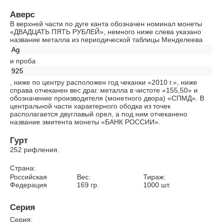
Аверс
В верхней части по дуге канта обозначен номинал монеты
«ДВАДЦАТЬ ПЯТЬ РУБЛЕЙ», немного ниже слева указано
название металла из периодической таблицы Менделеева
Ag
и проба
925
, ниже по центру расположен год чеканки «2010 г.», ниже
справа отчеканен вес драг. металла в чистоте «155,50» и
обозначение производителя (монетного двора) «СПМД». В
центральной части характерного ободка из точек
располагается двуглавый орел, а под ним отчеканено
название эмитента монеты «БАНК РОССИИ».
Гурт
252 рифления.
Страна:
Российская
Вес:
Тираж:
Федерация
169
гр.
1000
шт.
Серия
Серия: