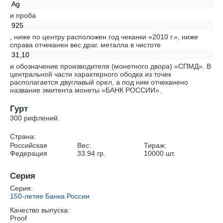
Ag
и проба
925
, ниже по центру расположен год чеканки «2010 г.», ниже
справа отчеканен вес драг. металла в чистоте
31,10
и обозначение производителя (монетного двора) «СПМД». В
центральной части характерного ободка из точек
располагается двуглавый орел, а под ним отчеканено
название эмитента монеты «БАНК РОССИИ».
Гурт
300 рифлений.
Страна:
Российская
Вес:
Тираж:
Федерация
33.94
гр.
10000
шт.
Серия
Серия:
150-летие Банка России
Качество выпуска:
Proof