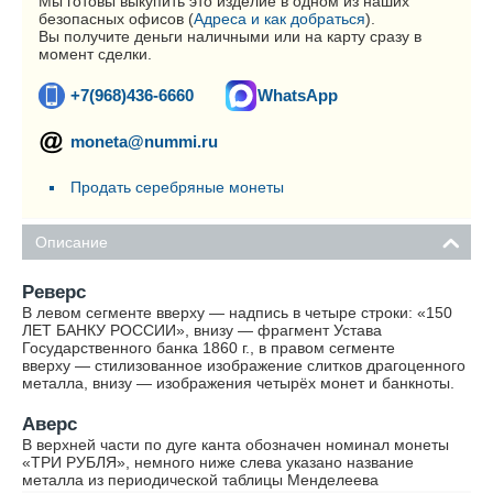
Мы готовы выкупить это изделие в одном из наших
безопасных офисов (
Адреса и как добраться
).
Вы получите деньги наличными или на карту сразу в
момент сделки.
+7(968)436-6660
WhatsApp
moneta@nummi.ru
Продать серебряные монеты
Описание
Реверс
В левом сегменте вверху — надпись в четыре строки: «150
ЛЕТ БАНКУ РОССИИ», внизу — фрагмент Устава
Государственного банка 1860 г., в правом сегменте
вверху — стилизованное изображение слитков драгоценного
металла, внизу — изображения четырёх монет и банкноты.
Аверс
В верхней части по дуге канта обозначен номинал монеты
«ТРИ РУБЛЯ», немного ниже слева указано название
металла из периодической таблицы Менделеева