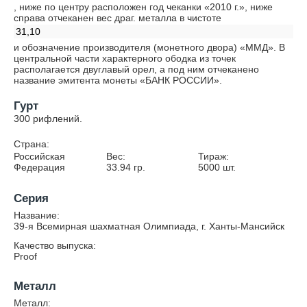
, ниже по центру расположен год чеканки «2010 г.», ниже
справа отчеканен вес драг. металла в чистоте
31,10
и обозначение производителя (монетного двора) «ММД». В
центральной части характерного ободка из точек
располагается двуглавый орел, а под ним отчеканено
название эмитента монеты «БАНК РОССИИ».
Гурт
300 рифлений.
Страна:
Российская
Вес:
Тираж:
Федерация
33.94
гр.
5000
шт.
Серия
Название:
39-я Всемирная шахматная Олимпиада, г. Ханты-Мансийск
Качество выпуска:
Proof
Металл
Металл: