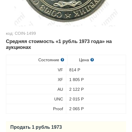
код: COIN-1499
Средняя стоимость «1 рубль 1973 года» на
аукционах
Состояние
Цена
VF
814
Р
XF
1 805
Р
AU
2 122
Р
UNC
2 015
Р
Proof
2 065
Р
Продать 1 рубль 1973