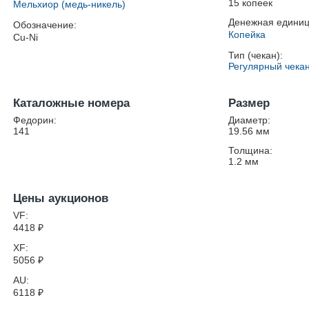
15 копеек
Мельхиор (медь-никель)
Денежная единиц
Обозначение:
Копейка
Cu-Ni
Тип (чекан):
Регулярный чека
Каталожные номера
Размер
Федорин:
Диаметр:
141
19.56
мм
Толщина:
1.2
мм
Цены аукционов
VF:
4418
₽
XF:
5056
₽
AU:
6118
₽