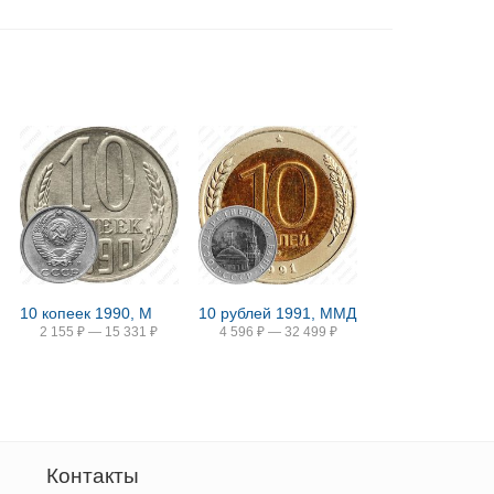
10 копеек 1990, М
10 рублей 1991, ММД
2 155
₽
—
15 331
₽
4 596
₽
—
32 499
₽
Контакты