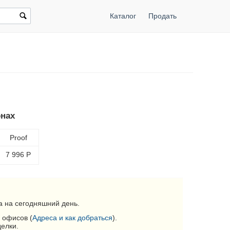
Каталог
Продать
онах
Proof
7 996
Р
 на сегодняшний день.
 офисов (
Адреса и как добраться
).
делки.