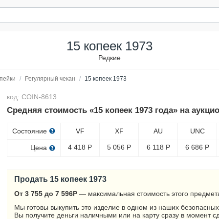
15 копеек 1973
Редкие
пейки
/
Регулярный чекан
/
15 копеек 1973
код: COIN-8613
Средняя стоимость «15 копеек 1973 года» на аукци
Состояние
VF
XF
AU
UNC
4 418
Р
5 056
Р
6 118
Р
6 686
Р
Цена
Продать 15 копеек 1973
От 3 755 до 7 596
Р
— максимальная стоимость этого предмета
Мы готовы выкупить это изделие в одном из наших безопасных
Вы получите деньги наличными или на карту сразу в момент с