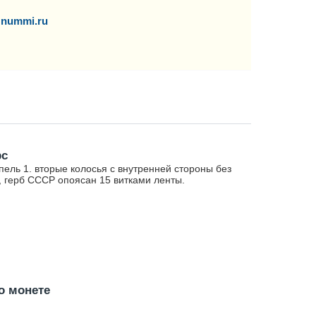
nummi.ru
рс
ель 1. вторые колосья с внутренней стороны без
, герб СССР опоясан 15 витками ленты.
о монете