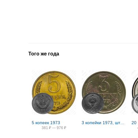
Того же года
5 копеек 1973
3 копейки 1973, штемпель 2.2Б, с уступом, одна ость выходит из зерна
20
381
₽
—
976
₽