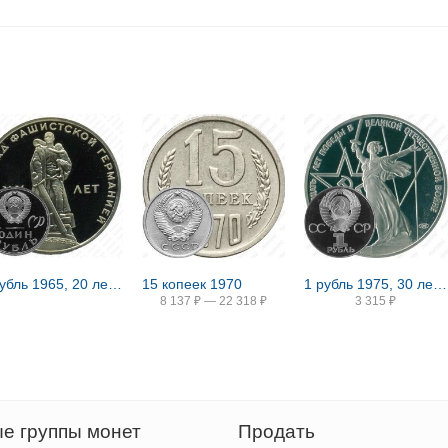
1 рубль 1965, 20 лет Победы, Редкие
15 копеек 1970
1 рубль 1975, 30 лет Победы, Редкие
8 137
₽
—
22 318
₽
3 315
₽
е группы монет
Продать