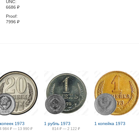
UNC:
6686
₽
Proof:
7996
₽
 копеек 1973
1 рубль 1973
1 копейка 1973
4 984
₽
—
13 990
₽
814
₽
—
2 122
₽