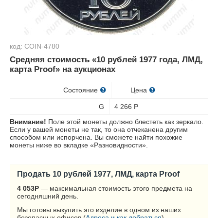
код: COIN-4780
Средняя стоимость «10 рублей 1977 года, ЛМД,
карта Proof» на аукционах
Состояние
Цена
G
4 266
Р
Внимание!
Поле этой монеты должно блестеть как зеркало.
Если у вашей монеты не так, то она отчеканена другим
способом или испорчена. Вы сможете найти похожие
монеты ниже во вкладке «Разновидности».
Продать 10 рублей 1977, ЛМД, карта Proof
4 053
Р
— максимальная стоимость этого предмета на
сегодняшний день.
Мы готовы выкупить это изделие в одном из наших
безопасных офисов (
Адреса и как добраться
).