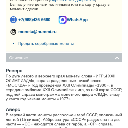
Вы получите деньги наличными или на карту сразу в
момент сделки.
+7(968)436-6660
WhatsApp
moneta@nummi.ru
Продать серебряные монеты
Описание
Реверс
По дуге левого и верхнего края монеты слова «ИГРЫ XXII
ОЛИМПИАДЫ», справа разделенные точкой слово
«МОСКВА» и год проведения XXII Олимпиады «1980», в
середине эмблема XXII Олимпийских игр, за ней карта СССР,
под ней справа монограмма монетного двора «ЛМД», внизу
у канта год чекана монеты «1977».
Аверс
В верхней части монеты расположен герб СССР, опоясанный
лентой (15 витков). Аббревиатура «СССР» разделена на две
части — «СС» находится слева от герба, а «СР» справа.